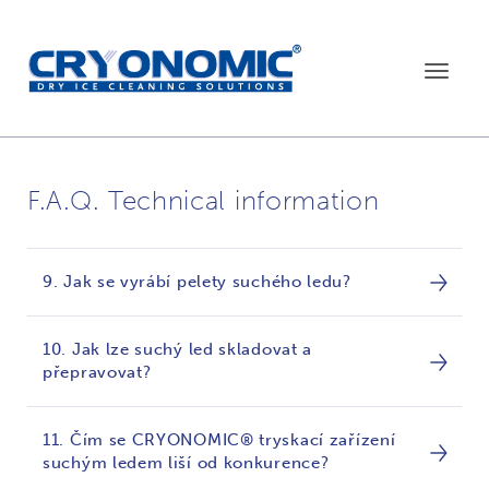
Toggle
navigat
F.A.Q. Technical information
9. Jak se vyrábí pelety suchého ledu?
10. Jak lze suchý led skladovat a
přepravovat?
11. Čím se CRYONOMIC® tryskací zařízení
suchým ledem liší od konkurence?