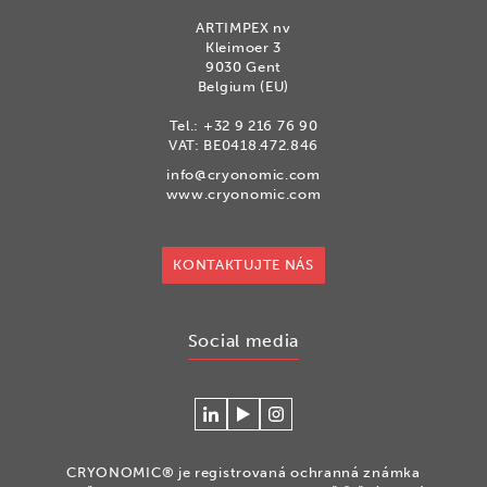
ARTIMPEX nv
Kleimoer 3
9030 Gent
Belgium (EU)
Tel.:
+32 9 216 76 90
VAT: BE0418.472.846
info@cryonomic.com
www.cryonomic.com
KONTAKTUJTE NÁS
Social media
Connecteer
Watch
Volg
met
our
ons
Cryonomic
videos
op
CRYONOMIC® je registrovaná ochranná známka