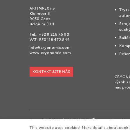
ARTIMPEX nv
Trysk
Kleimoer 3
auto
9030 Gent
Stroj
Belgium (EU)
suchý
Tel.:
+32 9 216 76 90
Balič
VAT: BE0418.472.846
Komp
info@cryonomic.com
www.cryonomic.com
Řešen
KONTAKTUJTE NÁS
CRYONOM
výrobu 
nás pro
®
Copyright 2026
|
CRYONOMIC
is a registered t
|
General sales conditions
This website uses cookies! More details about cook