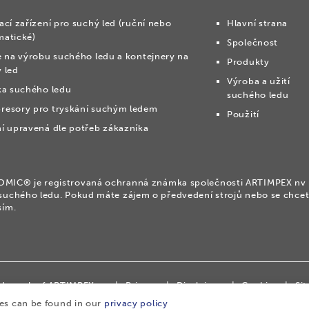
ací zařízení pro suchý led (ruční nebo
Hlavní strana
matické)
Společnost
e na výrobu suchého ledu a kontejnery na
Produkty
 led
Výroba a užití
ka suchého ledu
suchého ledu
resory pro tryskání suchým ledem
Použití
í upravená dle potřeb zákazníka
IC® je registrovaná ochranná známka společnosti ARTIMPEX nv pro
suchého ledu. Pokud máte zájem o předvedení strojů nebo se chce
sím.
rademark of ARTIMPEX nv
|
Privacy
|
Disclaimer
|
Cookies
|
Si
ies can be found in our
privacy policy