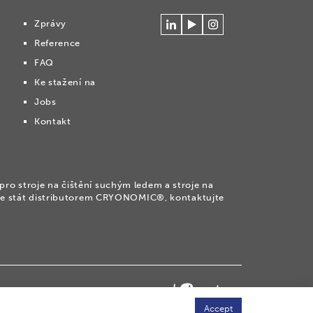
Zprávy
Connecteer
Watch
Volg
Reference
met
our
ons
Cryonomic
videos
op
FAQ
op
on
Instagram
Ke stažení na
Linkedin
the
Cryonomic
Jobs
Youtube
Kontakt
channel
 stroje na čištění suchým ledem a stroje na
te stát distributorem CRYONOMIC®, kontaktujte
temap
Accept