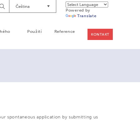
Čeština
Begin
Powered by
Searching
Translate
chého
Použití
Reference
KONTAKT
our spontaneous application by submitting us