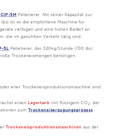
r
CIP-5M
Pelletierer. Mit seiner Kapazität zur
lbs) ist es die empfohlene Maschine für
lgeräte verfügen und eine hohen Bedarf an
n, die im gekühlten Verkehr tätig sind.
P-5L
Pelletierer, der 320kg/Stunde (700 lbs)
h große Trockeneismengen benötigen.
 oder ener Trockeneisproduktionsmaschine sind
unächst einen
Lagertank
mit flüssigem CO
, der
2
rmationen zum
Trockeneiserzugungsprozess
rer
Trockeneisproduktionsmaschinen
aus der