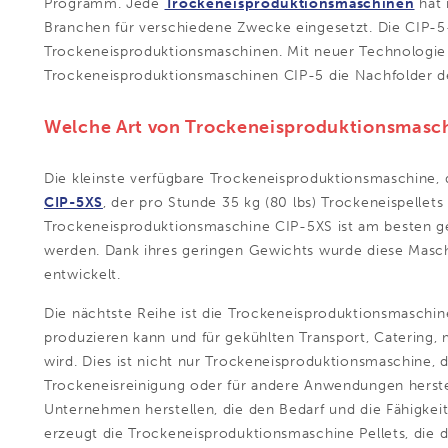
Programm. Jede
Trockeneisproduktionsmaschinen
hat 
Branchen für verschiedene Zwecke eingesetzt. Die CIP-5-
Trockeneisproduktionsmaschinen. Mit neuer Technologie 
Trockeneisproduktionsmaschinen CIP-5 die Nachfolder der
Welche Art von Trockeneisproduktionsmasc
Die kleinste verfügbare Trockeneisproduktionsmaschin
CIP-5XS
, der pro Stunde 35 kg
(80 lbs)
Trockeneispellets 
Trockeneisproduktionsmaschine
CIP-5XS ist am besten g
werden. Dank ihres geringen Gewichts wurde diese Maschi
entwickelt.
Die nächtste Reihe ist die
Trockeneisproduktionsmaschi
produzieren kann und für gekühlten Transport, Catering,
wird. Dies ist nicht nur Trockeneisproduktionsmaschine, 
Trockeneisreinigung oder für andere Anwendungen herste
Unternehmen herstellen, die den Bedarf und die Fähigkei
erzeugt die Trockeneisproduktionsmaschine Pellets, die d