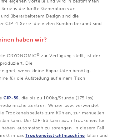
ihre eigenen Vorteile und wird in bestimmten
Serie is die fünfte Generation von
und überarbeitetem Design sind die
 CIP-4-Serie, die vielen Kunden bekannt sind.
hinen haben wir?
®
e, die CRYONOMIC
zur Verfügung stellt, ist der
produziert. Die
eeignet, wenn kleine Kapazitäten benötigt
ne für die Aufstellung auf einem Tisch
ne
CIP-5S
, die bis zu 100kg/Stunde (175 lbs)
 medizinische Zentren, Winzer usw. verwendet
die Trockeneispellets zum Kühlen, zur manuellen
llen kann. Der CIP-5S kann auch Trockeneis für
t haben, automatsch zu sprengen. In diesem Fall
irekt in das
Trockeneisstrahlmaschine
fallen und