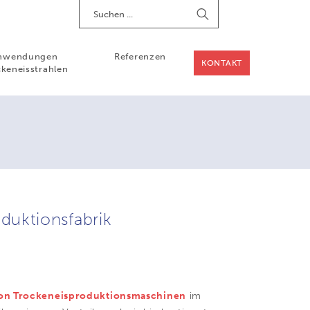
Suchen
Suche
starten
nwendungen
Referenzen
KONTAKT
keneisstrahlen
duktionsfabrik
 von Trockeneisproduktionsmaschinen
im