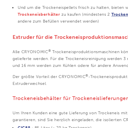
Und um die Trockeneispellets frisch zu halten, bieten 
Trockeneisberhälter
zu kaufen (mindestens 2
Trocken
andere zum Befüllen verwendet werden)
Extruder für die Trockeneisproduktionsmas
®
Alle CRYONOMIC
Trockeneisproduktionsmaschinen kön
gelieferte werden. Für die Trockeneisreinigung werden 3
und 16 mm werden zum Kühlen odere für andere Anwen
®
Der größte Vorteil der CRYONOMIC
-Trockeneisprodukti
Extruderwechsel.
Trockeneisbehälter für Trockeneislieferunge
Um Ihren Kunden eine gute Lieferung von Trockeneis mit
garantieren, sind Sie herzlich eingeladen, die isolierte
CIC85
: 85 Liter (~ 70 kg Trockeneis)