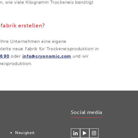
on, wie viele Kilogramm Trockeneis benötigt
fabrik erstellen?
 Ihre Unternehmen eine eigene
ette neue Fabrik für Trockeneisproduktion in
76 90
oder
info@cryonomic.com
und wir
neisproduktion.
Social media
Neuigkeit
Verlinken
Betrachten
Volg