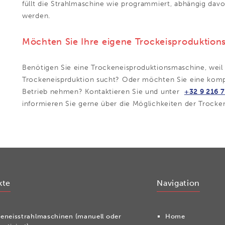
füllt die Strahlmaschine wie programmiert, abhängig dav
werden.
Möchten Sie Ihre eigene Trockeisproduktions
Benötigen Sie eine Trockeneisproduktionsmaschine, weil
Trockeneisprduktion sucht? Oder möchten Sie eine kompl
Betrieb nehmen? Kontaktieren Sie und unter
+32 9 216 
informieren Sie gerne über die Möglichkeiten der Trocke
kte
Navigation
ken­eis­strahl­ma­schi­nen (manuell oder
Home