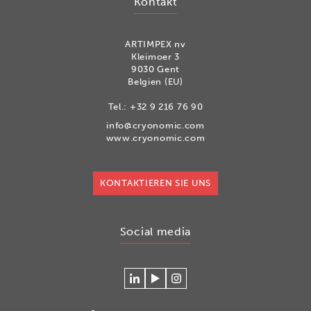
Kontakt
ARTIMPEX nv
Kleimoer 3
9030 Gent
Belgien (EU)
Tel.:
+32 9 216 76 90
info@cryonomic.com
www.cryonomic.com
KONTAKTIEREN SIE UNS
Social media
Verlinken
Betrachten
Volg
Sie
Sie
ons