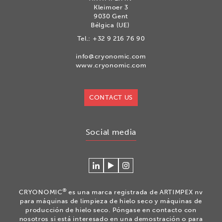
Kleimoer 3
9030 Gent
Bélgica (UE)
Tel.:
+32 9 216 76 90
info@cryonomic.com
www.cryonomic.com
CONTACT US
Social media
Conéctese
Mire
Volg
con
nuestros
ons
Cryonomic
videos
op
®
CRYONOMIC
es una marca registrada de ARTIMPEX nv
en
en
Instagram
para máquinas de limpieza de hielo seco y máquinas de
Linkedin
el
producción de hielo seco. Póngase en contacto con
nosotros si está interesado en una demostración o para
canal