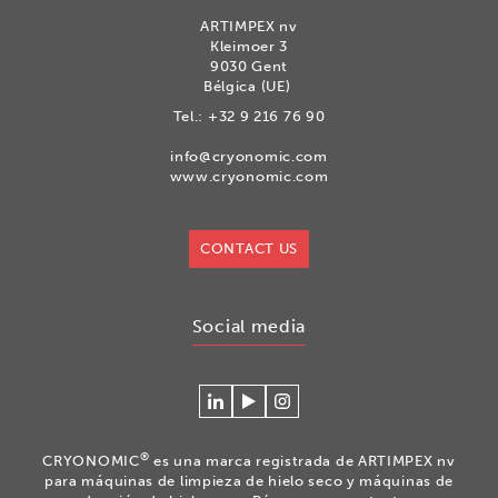
ARTIMPEX nv
Kleimoer 3
9030 Gent
Bélgica (UE)
Tel.:
+32 9 216 76 90
info@cryonomic.com
www.cryonomic.com
CONTACT US
Social media
Conéctese
Mire
Volg
con
nuestros
ons
Cryonomic
videos
op
®
CRYONOMIC
es una marca registrada de ARTIMPEX nv
en
en
Instagram
para máquinas de limpieza de hielo seco y máquinas de