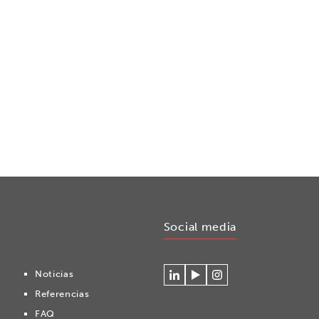
Social media
Noticias
Conéctese
Mire
Volg
Referencias
con
nuestros
ons
Cryonomic
videos
op
FAQ