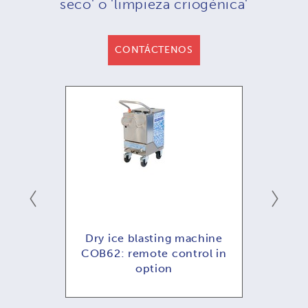
seco' o 'limpieza criogénica'
CONTÁCTENOS
moto
Dry ice blasting machine
COB62: remote control in
option