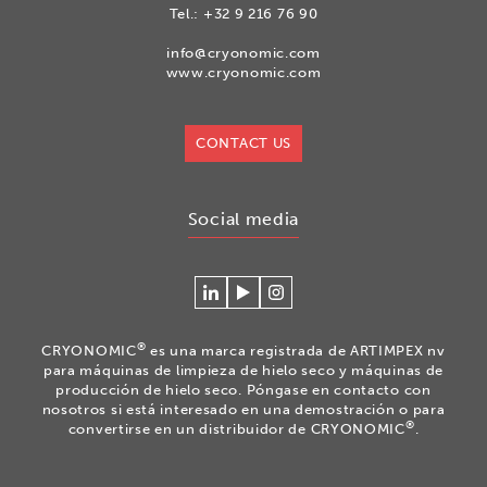
Tel.:
+32 9 216 76 90
info@cryonomic.com
www.cryonomic.com
CONTACT US
Social media
Conéctese
Mire
Volg
con
nuestros
ons
Cryonomic
videos
op
®
CRYONOMIC
es una marca registrada de ARTIMPEX nv
en
en
Instagram
para máquinas de limpieza de hielo seco y máquinas de
Linkedin
el
producción de hielo seco. Póngase en contacto con
nosotros si está interesado en una demostración o para
canal
®
convertirse en un distribuidor de CRYONOMIC
.
Youtube
de
Cryonomic