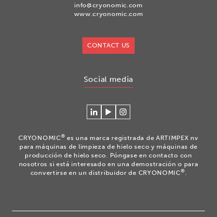
info@cryonomic.com
www.cryonomic.com
CONTACT US
Social media
Conéctese
Mire
Volg
con
nuestros
ons
Cryonomic
videos
op
®
CRYONOMIC
es una marca registrada de ARTIMPEX nv
en
en
Instagram
para máquinas de limpieza de hielo seco y máquinas de
Linkedin
el
producción de hielo seco. Póngase en contacto con
nosotros si está interesado en una demostración o para
canal
®
convertirse en un distribuidor de CRYONOMIC
.
Youtube
de
Cryonomic