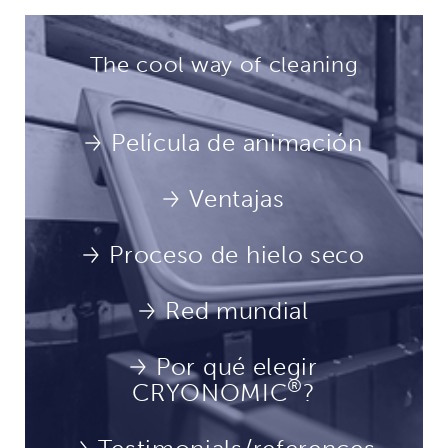
The cool way of cleaning
Película de animación
Ventajas
Proceso de hielo seco
Red mundial
Por qué elegir
®
CRYONOMIC
?