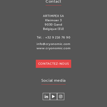
Contact
ARTIMPEX SA
Kleimoer 3
9030 Gand
Belgique (EU)
Tél. :
+32 9 216 76 90
info@cryonomic.com
www.cryonomic.com
CONTACTEZ-NOUS
Social media
Se
Regardez
Volg
connecter
nos
ons