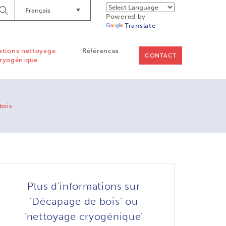
Français
Lancer
Powered by
la
Translate
recherche
ations nettoyage
Références
CONTACT
ryogénique
bois
Plus d'informations sur
'Décapage de bois' ou
'nettoyage cryogénique'