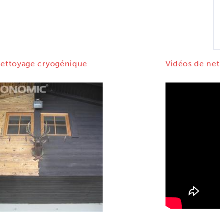
 nettoyage cryogénique
Vidéos de ne