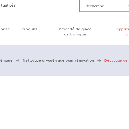
Recherche
tualités
eprise
Produits
Procédé de glace
Applic
carbonique
c
génique
Nettoyage cryogénique pour rénovation
Décapage de 