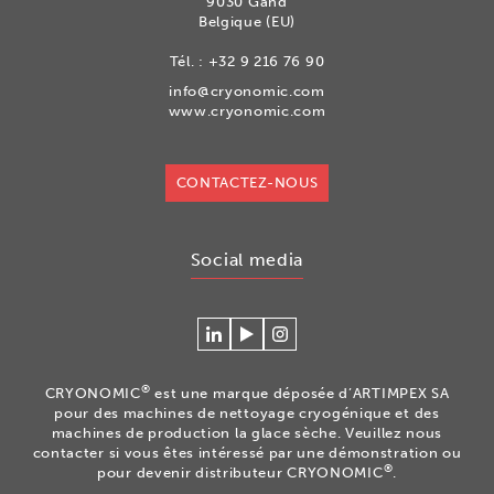
9030 Gand
Belgique (EU)
Tél. :
+32 9 216 76 90
info@cryonomic.com
www.cryonomic.com
CONTACTEZ-NOUS
Social media
Se
Regardez
Volg
connecter
nos
ons
à
vidéos
op
®
CRYONOMIC
est une marque déposée d’ARTIMPEX SA
Cryonomic
sur
Instagram
pour des machines de nettoyage cryogénique et des
sur
la
machines de production la glace sèche. Veuillez nous
contacter si vous êtes intéressé par une démonstration ou
Linkedin
chaîne
®
pour devenir distributeur CRYONOMIC
.
Youtube