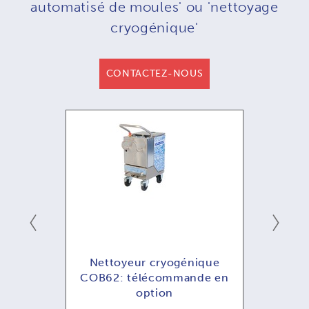
automatisé de moules' ou 'nettoyage
cryogénique'
CONTACTEZ-NOUS
que
Nettoyeur cryogénique
Ne
ande
COB62: télécommande en
COB
option