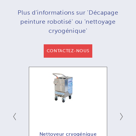
Plus d'informations sur 'Décapage
peinture robotisé' ou 'nettoyage
cryogénique'
CONTACTEZ-NOUS
que
Nettoyeur cryogénique
Ne