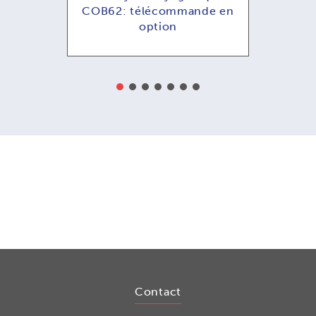
ande
COB62: télécommande en
COB
option
Contact