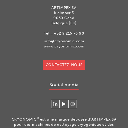
ARTIMPEX SA
Kleimoer 3
9030 Gand
Belgique (EU)
Tél. :
+32 9 216 76 90
info@cryonomic.com
www.cryonomic.com
CONTACTEZ-NOUS
Social media
Se
Regardez
Volg
connecter
nos
ons
à
vidéos
op
®
CRYONOMIC
est une marque déposée d’ARTIMPEX SA
Cryonomic
sur
Instagram
pour des machines de nettoyage cryogénique et des