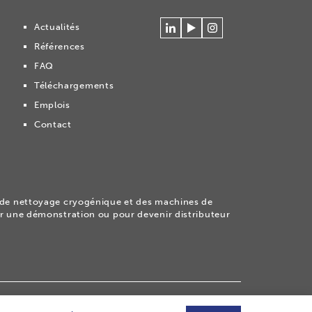
Actualités
Se
Regardez
Volg
Références
connecter
nos
ons
à
vidéos
op
FAQ
Cryonomic
sur
Instagram
Téléchargements
sur
la
Linkedin
chaîne
Emplois
Youtube
Contact
Cryonomic
de nettoyage cryogénique et des machines de
par une démonstration ou pour devenir distributeur
abilité