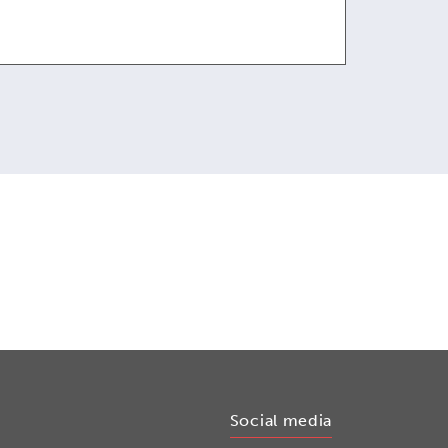
option
option
Social media