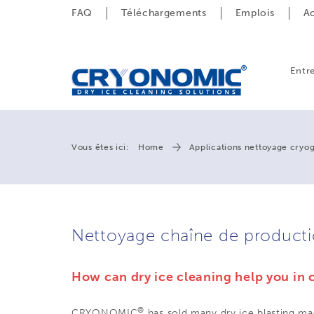
FAQ
Téléchargements
Emplois
Ac
Entr
Vous êtes ici:
Home
Applications nettoyage cryo
Nettoyage chaîne de product
How can dry ice cleaning help you in 
®
CRYONOMIC
has sold many dry ice blasting ma