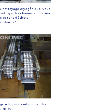
u nettoyage cryogénique, vous
nettoyer les chaînes en un rien
s et sans déchets
entaires !
ge à la glace carbonique des
: après