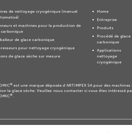
nes de nettoyage cryogénique (manuel
Home
tomatisé)
Entreprise
neurs et machines pour la production de
Produits
 carbonique
Procédé de glace
alleur de glace carbonique
carbonique
resseurs pour nettoyage cryogénique
Applications
ions de glace sèche sur mesure
nettoyage
cryogénique
®
OMIC
est une marque déposée d’ARTIMPEX SA pour des machines 
ion la glace sèche. Veuillez nous contacter si vous êtes intéressé 
®
OMIC
.
éposée d’ARTIMPEX SA.
|
Confidentialité
|
Clause de non-respons