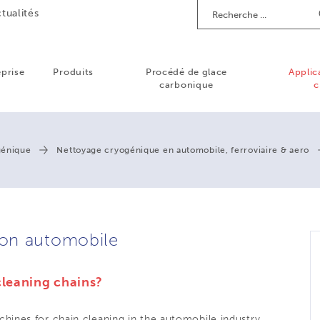
Recherche
tualités
eprise
Produits
Procédé de glace
Applic
carbonique
c
génique
Nettoyage cryogénique en automobile, ferroviaire & aero
ion automobile
cleaning chains?
chines for chain
cleaning in the automobile industry
.