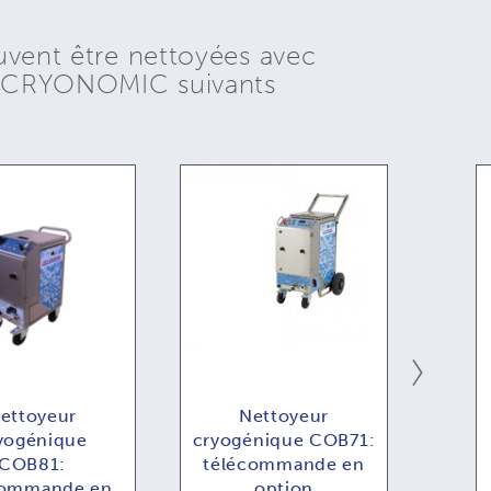
uvent être nettoyées avec
s CRYONOMIC suivants
ettoyeur
Nettoyeur
yogénique
cryogénique COB71:
c
COB81:
télécommande en
COB7
commande en
option
tél