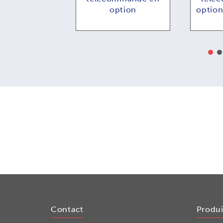
ption
option
optio
Contact
Produi