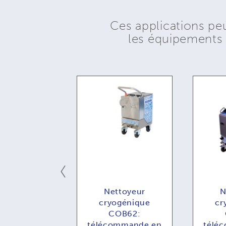
Ces applications pe
les équipement
ttoyeur
Nettoyeur
N
ogénique
cryogénique
cr
MBI73 :
COB62:
ommande en
télécommande en
télé