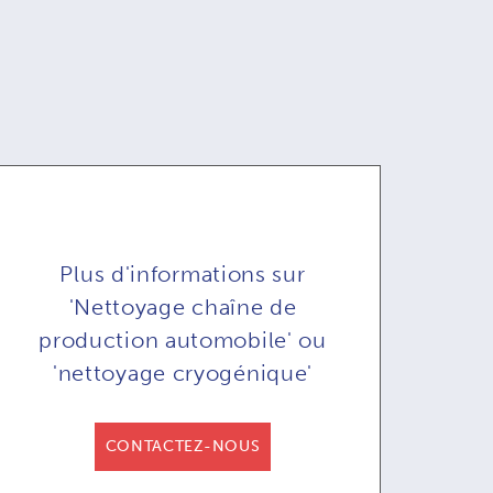
Plus d'informations sur
'Nettoyage chaîne de
production automobile' ou
'nettoyage cryogénique'
Nettoyeur
Nettoyeur
ryogénique
cryogénique
CONTACTEZ-NOUS
1A & COB71AR:
COMBI71:
écommande en
télécommande en
té