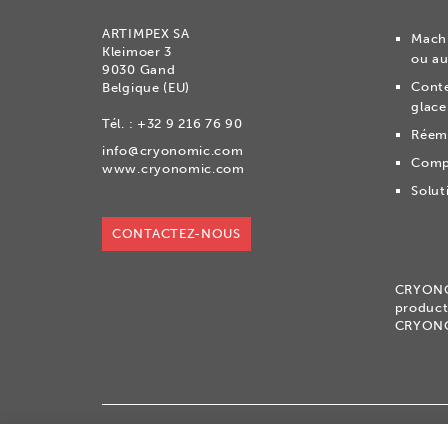
ARTIMPEX SA
Machi
Kleimoer 3
ou au
9030 Gand
Conte
Belgique (EU)
glace
Tél. :
+32 9 216 76 90
Réemb
info@cryonomic.com
Comp
www.cryonomic.com
Solut
CONTACTEZ-NOUS
CRYON
product
CRYON
®
Copyright 2026
|
CRYONOMIC
est une marque d