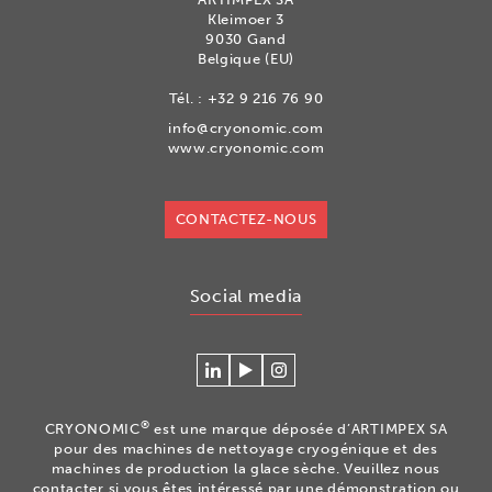
Kleimoer 3
9030 Gand
Belgique (EU)
Tél. :
+32 9 216 76 90
info@cryonomic.com
www.cryonomic.com
CONTACTEZ-NOUS
Social media
Se
Regardez
Volg
connecter
nos
ons
à
vidéos
op
®
CRYONOMIC
est une marque déposée d’ARTIMPEX SA
Cryonomic
sur
Instagram
pour des machines de nettoyage cryogénique et des
sur
la
machines de production la glace sèche. Veuillez nous
contacter si vous êtes intéressé par une démonstration ou
Linkedin
chaîne