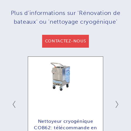
Plus d'informations sur 'Rénovation de
bateaux' ou 'nettoyage cryogénique'
CONTACTEZ-NOUS
ogénique
Nettoyeur cryogénique
mande en
COB81: télécommande en