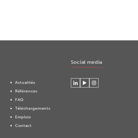
Social media
Actualités
Se
Regardez
Volg
Références
connecter
nos
ons
à
vidéos
op
FAQ
Cryonomic
sur
Instagram
Téléchargements
sur
la
Linkedin
chaîne
Emplois
Youtube
Contact
Cryonomic