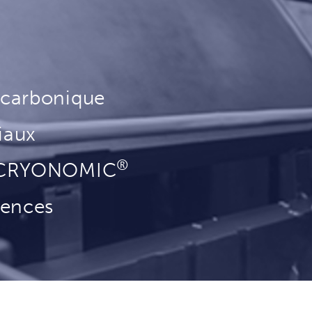
 carbonique
iaux
®
r CRYONOMIC
rences