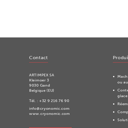
Contact
Produi
ARTIMPEX SA
Machi
Kleimoer 3
ou au
9030 Gand
Conte
Belgique (EU)
glace
Tél. :
+32 9 216 76 90
Réemb
info@cryonomic.com
Comp
www.cryonomic.com
Solut