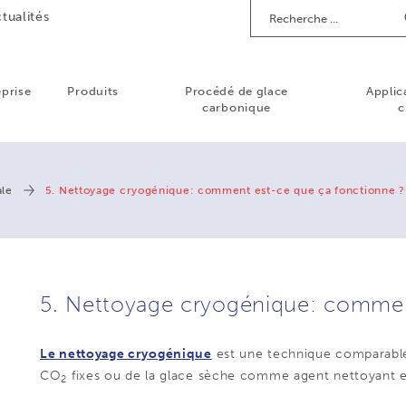
Recherche
tualités
eprise
Produits
Procédé de glace
Applic
carbonique
c
ale
5. Nettoyage cryogénique: comment est-ce que ça fonctionne ?
5. Nettoyage cryogénique: commen
Le nettoyage cryogénique
est une technique comparable a
CO
fixes ou de la glace sèche comme agent nettoyant e
2