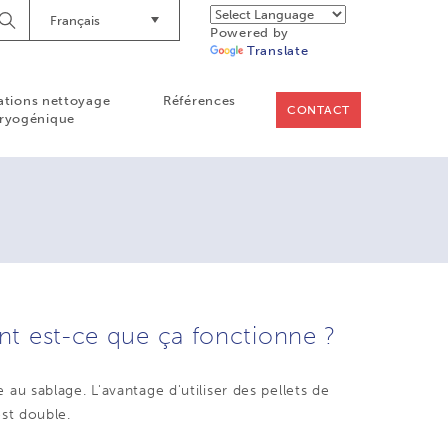
Français
Lancer
Powered by
la
Translate
recherche
ations nettoyage
Références
CONTACT
ryogénique
t est-ce que ça fonctionne ?
u sablage. L'avantage d'utiliser des pellets de
st double.