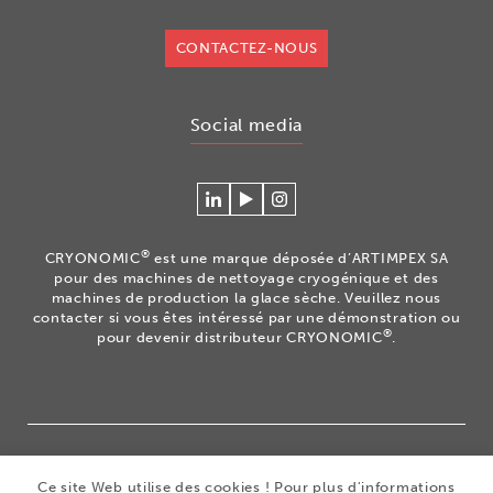
CONTACTEZ-NOUS
Social media
Se
Regardez
Volg
connecter
nos
ons
à
vidéos
op
®
CRYONOMIC
est une marque déposée d’ARTIMPEX SA
Cryonomic
sur
Instagram
pour des machines de nettoyage cryogénique et des
sur
la
machines de production la glace sèche. Veuillez nous
contacter si vous êtes intéressé par une démonstration ou
Linkedin
chaîne
®
pour devenir distributeur CRYONOMIC
.
Youtube
Cryonomic
®
Copyright 2026
|
CRYONOMIC
est une marque déposée
Ce site Web utilise des cookies ! Pour plus d'informations