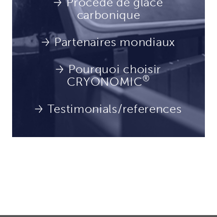
Procédé de glace
carbonique
Partenaires mondiaux
Pourquoi choisir
®
CRYONOMIC
Testimonials/references