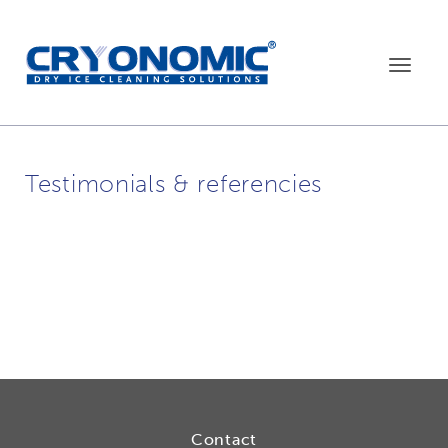
Toggle
navigat
Testimonials & referencies
Contact