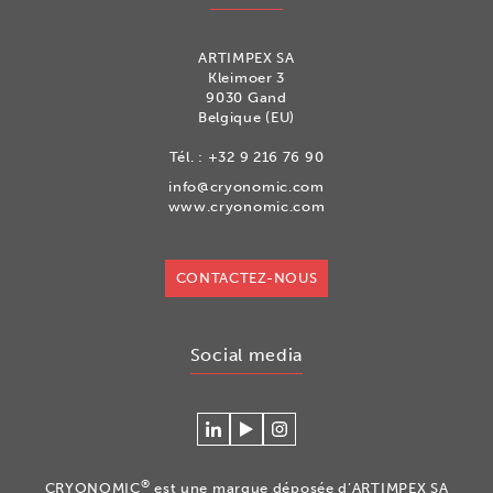
ARTIMPEX SA
Kleimoer 3
9030 Gand
Belgique (EU)
Tél. :
+32 9 216 76 90
info@cryonomic.com
www.cryonomic.com
CONTACTEZ-NOUS
Social media
Se
Regardez
Volg
connecter
nos
ons
à
vidéos
op
®
CRYONOMIC
est une marque déposée d’ARTIMPEX SA