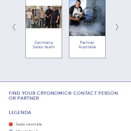
many
Germany
Partner
Par
les
Sales team
Australia
Ben
ager
FIND YOUR CRYONOMIC® CONTACT PERSON
OR PARTNER
LEGENDA
Sede centrale