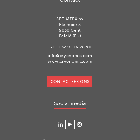
ARTIMPEX nv
Kleimoer 3
9030 Gent
België (EU)
Tel.:
+32 9 216 76 90
info@cryonomic.com
www.cryonomic.com
CONTACTEER ONS
Social media
Connecteer
Watch
Volg
met
our
ons
Cryonomic
videos
op