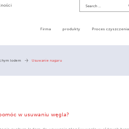
Search
lności
Firma
produkty
Proces czyszczeni
uchym lodem
Usuwanie nagaru
 pomóc w usuwaniu węgla?