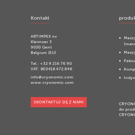
Kontakt
produ
ARTIMPEX nv
Masz
Kleimoer 3
(man
9030 Gent
Maszy
Belgium (EU)
Pako
Tel.:
+32 9 216 76 90
VAT: BE0418.472.846
Komp
info@cryonomic.com
Indyw
www.cryonomic.com
SKONTAKTUJ SIĘ Z NAMI
CRYONOM
do prod
CRYON