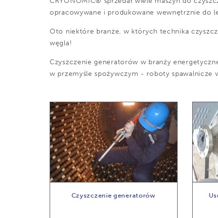
CRYONOMIC® sprzedał wiele maszyn do czyszcz
opracowywane i produkowane wewnętrznie do lekk
Oto niektóre branże, w których technika czysz
węgla!
Czyszczenie generatorów w branży energetyczne
w przemyśle spożywczym - roboty spawalnicze w
Czyszczenie generatorów
Us