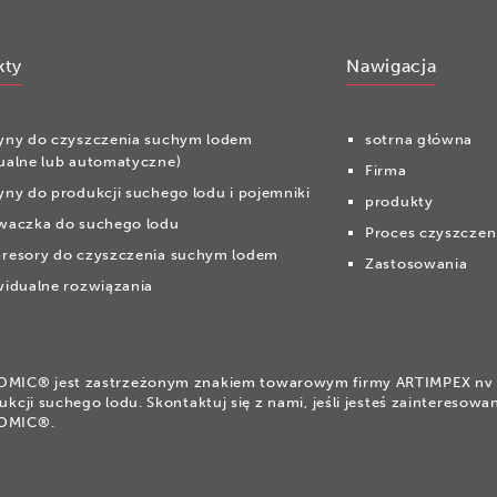
kty
Nawigacja
yny do czyszczenia suchym lodem
sotrna główna
ualne lub automatyczne)
Firma
ny do produkcji suchego lodu i pojemniki
produkty
waczka do suchego lodu
Proces czyszczen
resory do czyszczenia suchym lodem
Zastosowania
idualne rozwiązania
IC® jest zastrzeżonym znakiem towarowym firmy ARTIMPEX nv d
ukcji suchego lodu. Skontaktuj się z nami, jeśli jesteś zaintereso
OMIC®.