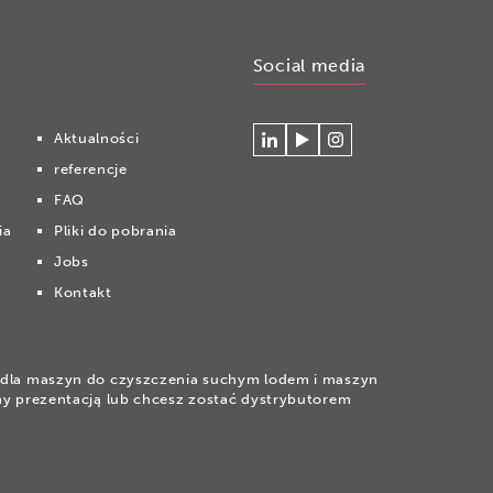
Social media
Aktualności
Connecteer
Watch
Volg
referencje
met
our
ons
Cryonomic
videos
op
FAQ
op
on
Instagram
ia
Pliki do pobrania
Linkedin
the
Cryonomic
Jobs
Youtube
Kontakt
channel
la maszyn do czyszczenia suchym lodem i maszyn
wany prezentacją lub chcesz zostać dystrybutorem