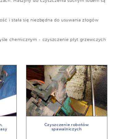
żach. Maszyny do czyszczenia suchym lodem są
ć i stała się niezbędna do usuwania złogów
yśle chemicznym - czyszczenie płyt grzewczych
h,
Czyszczenie robotów
masy
spawalniczych