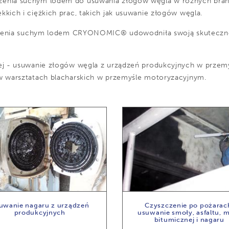
enia suchym lodem do usuwania złogów węgla w różnych bran
ich i ciężkich prac, takich jak usuwanie złogów węgla.
czenia suchym lodem CRYONOMIC® udowodniła swoją skutecznoś
j - usuwanie złogów węgla z urządzeń produkcyjnych w przem
 warsztatach blacharskich w przemyśle motoryzacyjnym.
uwanie nagaru z urządzeń
Czyszczenie po pożarac
produkcyjnych
usuwanie smoły, asfaltu, 
bitumicznej i nagaru