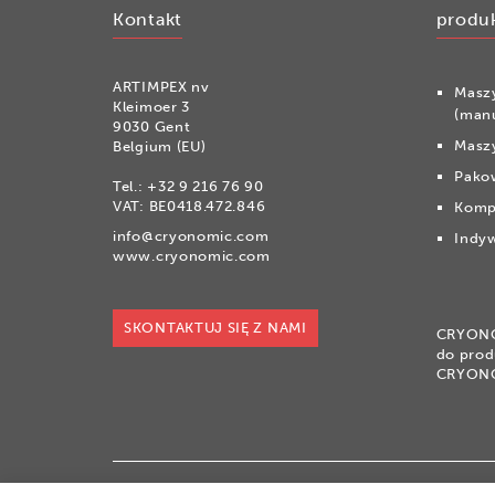
Kontakt
produ
ARTIMPEX nv
Masz
Kleimoer 3
(man
9030 Gent
Maszy
Belgium (EU)
Pako
Tel.:
+32 9 216 76 90
VAT: BE0418.472.846
Komp
info@cryonomic.com
Indyw
www.cryonomic.com
SKONTAKTUJ SIĘ Z NAMI
CRYONOM
do prod
CRYON
®