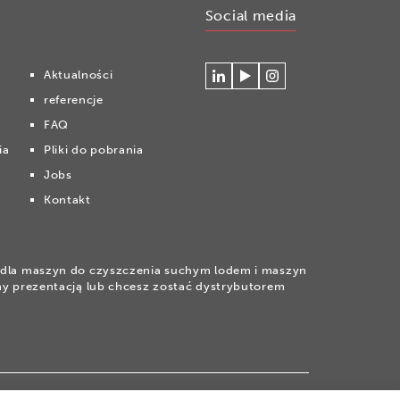
Social media
Aktualności
Connecteer
Watch
Volg
referencje
met
our
ons
Cryonomic
videos
op
FAQ
op
on
Instagram
ia
Pliki do pobrania
Linkedin
the
Cryonomic
Jobs
Youtube
Kontakt
channel
la maszyn do czyszczenia suchym lodem i maszyn
wany prezentacją lub chcesz zostać dystrybutorem