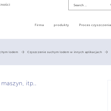
Search
lności
Firma
produkty
Proces czyszczeni
uchym lodem
Czyszczenie suchym lodem w innych aplikacjach
 maszyn, itp..