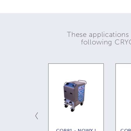
These applications
following CR
ce blasting
COB81 - NOWY !
COB71