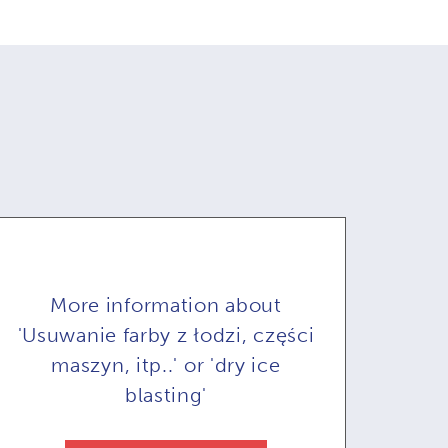
More information about
'Usuwanie farby z łodzi, części
maszyn, itp..' or 'dry ice
blasting'
COMBI71:
COMBI72: