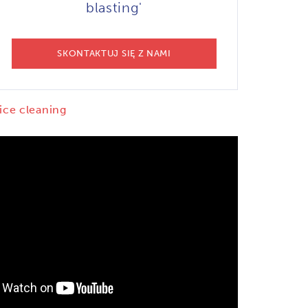
blasting'
SKONTAKTUJ SIĘ Z NAMI
 ice cleaning