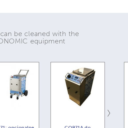
 can be cleaned with the
YONOMIC equipment
: opcjonalne
COB71A do