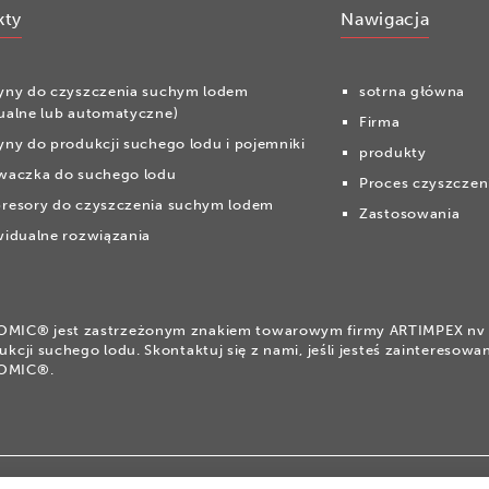
kty
Nawigacja
yny do czyszczenia suchym lodem
sotrna główna
ualne lub automatyczne)
Firma
ny do produkcji suchego lodu i pojemniki
produkty
waczka do suchego lodu
Proces czyszczen
resory do czyszczenia suchym lodem
Zastosowania
idualne rozwiązania
IC® jest zastrzeżonym znakiem towarowym firmy ARTIMPEX nv d
ukcji suchego lodu. Skontaktuj się z nami, jeśli jesteś zaintereso
OMIC®.