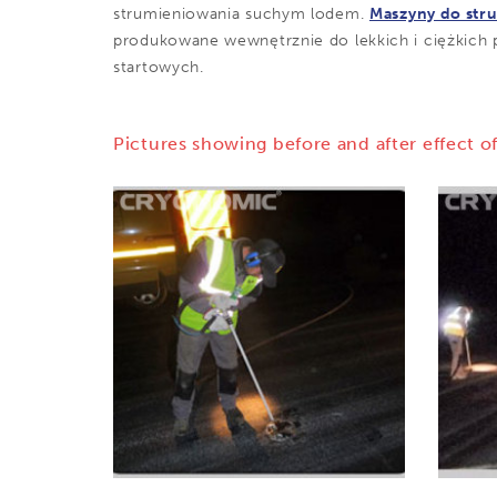
strumieniowania suchym lodem.
Maszyny do str
produkowane wewnętrznie do lekkich i ciężkich p
startowych.
Pictures showing before and after effect of