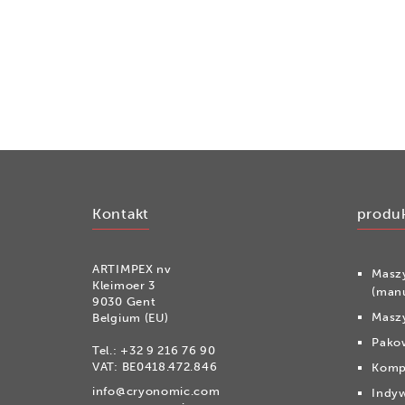
Kontakt
produ
ARTIMPEX nv
Masz
Kleimoer 3
(man
9030 Gent
Maszy
Belgium (EU)
Pako
Tel.:
+32 9 216 76 90
VAT: BE0418.472.846
Komp
info@cryonomic.com
Indyw