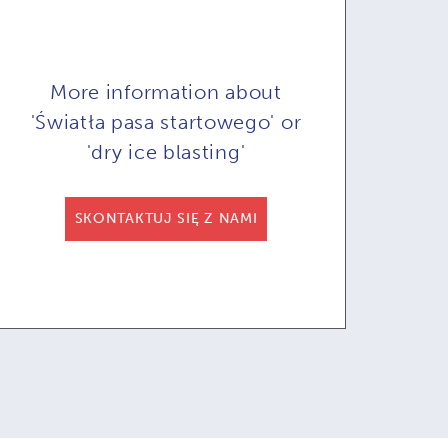
More information about
'Światła pasa startowego' or
'dry ice blasting'
COB71A do
COMBI71:
SKONTAKTUJ SIĘ Z NAMI
omatyzowanego
Opcjonalne zdalne
Op
czyszczenia
sterowanie