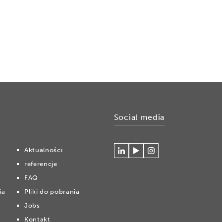
Social media
Aktualności
Connecteer
Watch
Volg
referencje
met
our
ons
Cryonomic
videos
op
FAQ
op
on
Instagram
ia
Pliki do pobrania
Linkedin
the
Cryonomic
Jobs
Youtube
Kontakt