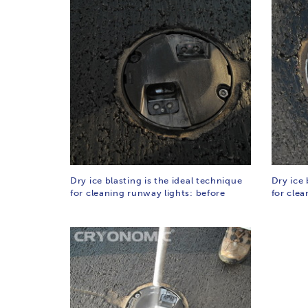
Dry ice blasting is the ideal technique
Dry ice 
for cleaning runway lights: before
for clea