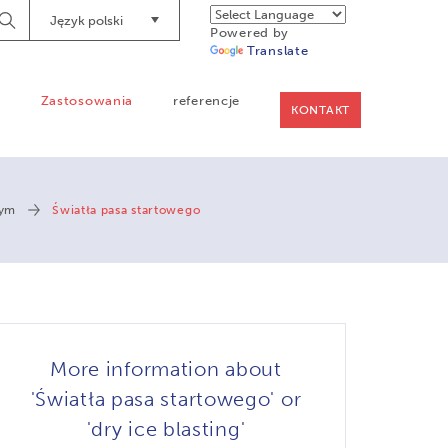
Język polski
Begin
Powered by
Searching
Translate
a
Zastosowania
referencje
KONTAKT
wym
Światła pasa startowego
More information about
'Światła pasa startowego' or
'dry ice blasting'