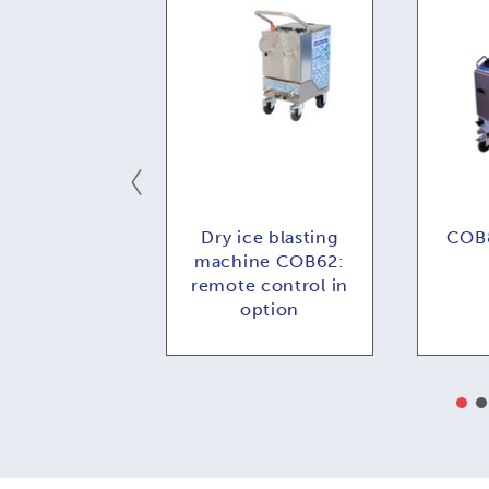
MBI73:
Dry ice blasting
COB8
alne zdalne
machine COB62:
rowanie
remote control in
option