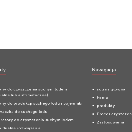
kty
Nawigacja
yny do czyszczenia suchym lodem
sotrna główna
ualne lub automatyczne)
Firma
ny do produkcji suchego lodu i pojemniki
produkty
waczka do suchego lodu
Proces czyszczen
resory do czyszczenia suchym lodem
Zastosowania
idualne rozwiązania