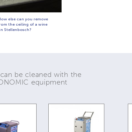
 How else can you remove
rom the ceiling of a wine
in Stellenbosch?
 can be cleaned with the
YONOMIC equipment