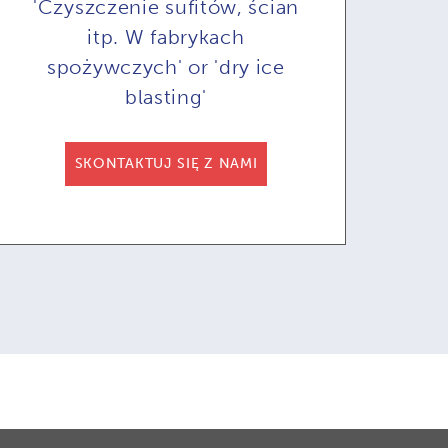
'Czyszczenie sufitów, ścian
itp. W fabrykach
spożywczych' or 'dry ice
blasting'
COB71A do
COMBI71:
omatyzowanego
Opcjonalne zdalne
Op
SKONTAKTUJ SIĘ Z NAMI
czyszczenia
sterowanie