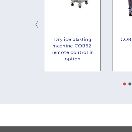
MBI73:
Dry ice blasting
COB8
alne zdalne
machine COB62:
rowanie
remote control in
option