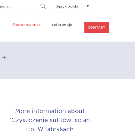
ch
Język polski
Begin
Searching
a
Zastosowania
referencje
KONTAKT
More information about
'Czyszczenie sufitów, ścian
itp. W fabrykach