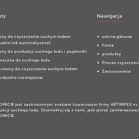
kty
Nawigacja
yny do czyszczenia suchym lodem
sotrna główna
ualne lub automatyczne)
Firma
ny do produkcji suchego lodu i pojemniki
produkty
waczka do suchego lodu
Proces czyszczen
resory do czyszczenia suchym lodem
Zastosowania
idualne rozwiązania
IC® jest zastrzeżonym znakiem towarowym firmy ARTIMPEX nv d
ukcji suchego lodu. Skontaktuj się z nami, jeśli jesteś zaintereso
OMIC®.