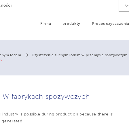
Sear
lności
Firma
produkty
Proces czyszczeni
uchym lodem
Czyszczenie suchym lodem w przemyśle spożywczym
ch
tp. W fabrykach spożywczych
d industry
is possible during production because there is
e generated.