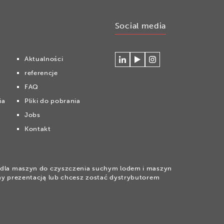
Social media
Aktualności
Connecteer
Watch
Volg
referencje
met
our
ons
Cryonomic
videos
op
FAQ
op
on
Instagram
ia
Pliki do pobrania
Linkedin
the
Cryonomic
Jobs
Youtube
Kontakt
channel
la maszyn do czyszczenia suchym lodem i maszyn
wany prezentacją lub chcesz zostać dystrybutorem