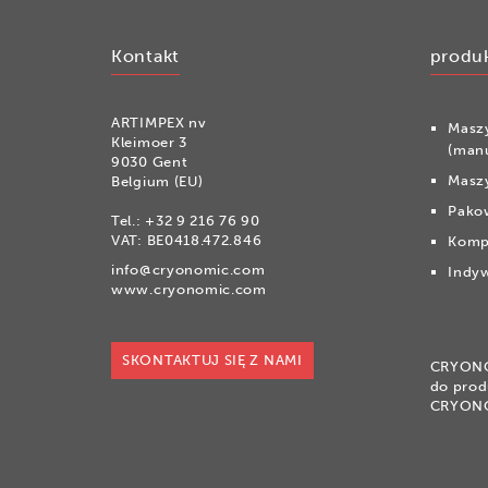
Kontakt
produ
ARTIMPEX nv
Masz
Kleimoer 3
(man
9030 Gent
Maszy
Belgium (EU)
Pako
Tel.:
+32 9 216 76 90
VAT: BE0418.472.846
Komp
info@cryonomic.com
Indyw
www.cryonomic.com
SKONTAKTUJ SIĘ Z NAMI
CRYONOM
do prod
CRYON