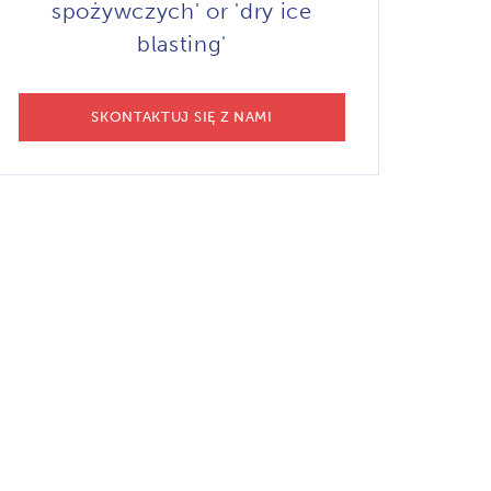
spożywczych' or 'dry ice
blasting'
SKONTAKTUJ SIĘ Z NAMI