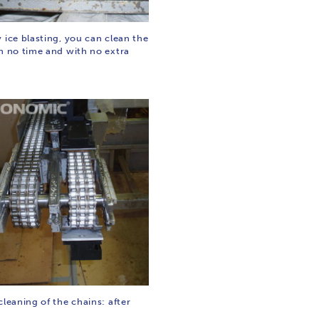
 ice blasting, you can clean the
in no time and with no extra
cleaning of the chains: after