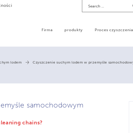
Search
lności
Firma
produkty
Proces czyszczeni
uchym lodem
Czyszczenie suchym lodem w przemyśle samochodo
rzemyśle samochodowym
cleaning chains?