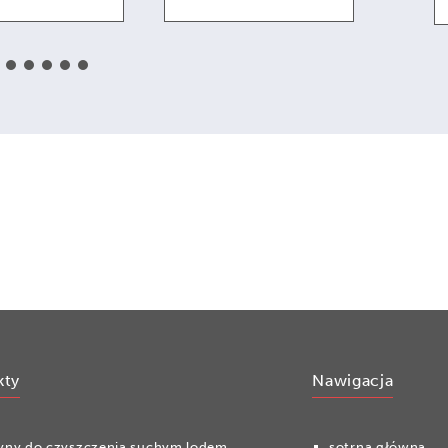
kty
Nawigacja
yny do czyszczenia suchym lodem
sotrna główna