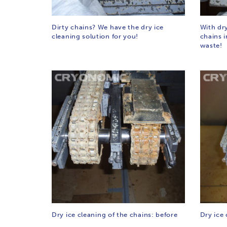
Dirty chains? We have the dry ice
With dry
cleaning solution for you!
chains 
waste!
Dry ice cleaning of the chains: before
Dry ice 