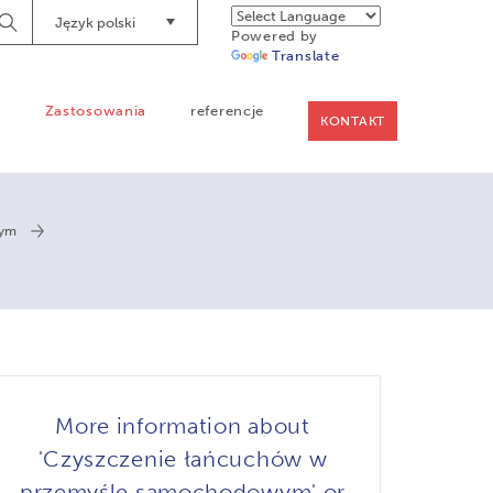
Język polski
Begin
Powered by
Searching
Translate
a
Zastosowania
referencje
KONTAKT
wym
More information about
'Czyszczenie łańcuchów w
przemyśle samochodowym' or