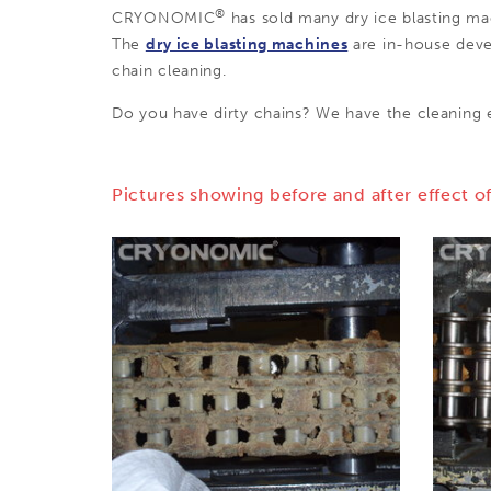
®
CRYONOMIC
has sold many dry ice blasting ma
The
dry ice blasting machines
are in-house deve
chain cleaning.
Do you have dirty chains? We have the cleaning e
Pictures showing before and after effect of