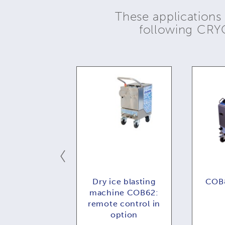
These applications
following CR
MBI73:
Dry ice blasting
COB8
alne zdalne
machine COB62:
rowanie
remote control in
option