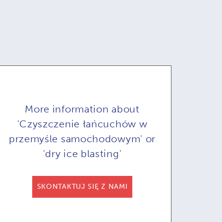
More information about
'Czyszczenie łańcuchów w
przemyśle samochodowym' or
'dry ice blasting'
COB71A do
COMBI71:
SKONTAKTUJ SIĘ Z NAMI
omatyzowanego
Opcjonalne zdalne
Op
czyszczenia
sterowanie