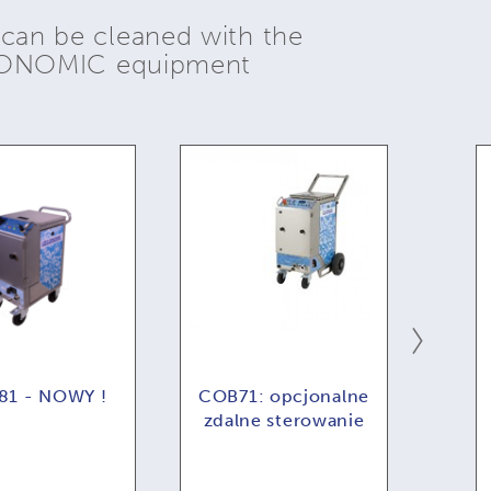
 can be cleaned with the
YONOMIC equipment
1 - NOWY !
COB71: opcjonalne
zdalne sterowanie
zaut