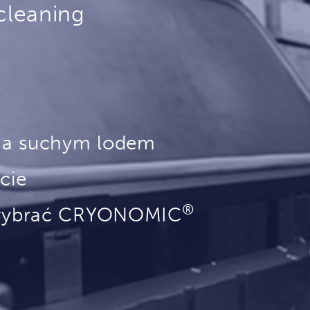
cleaning
ia suchym lodem
cie
®
 wybrać CRYONOMIC