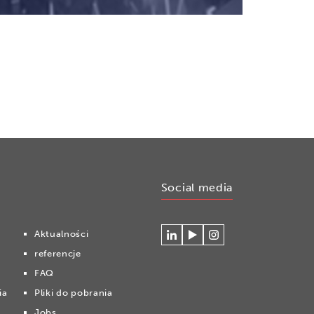
Social media
Aktualności
Connecteer
Watch
Volg
referencje
met
our
ons
Cryonomic
videos
op
FAQ
op
on
Instagram
ia
Pliki do pobrania
Linkedin
the
Cryonomic
Jobs