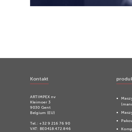
Kontakt
produ
ARTIMPEX nv
Masz
Kleimoer 3
(man
9030 Gent
Maszy
Belgium (EU)
Pako
Tel.:
+32 9 216 76 90
VAT: BE0418.472.846
Komp