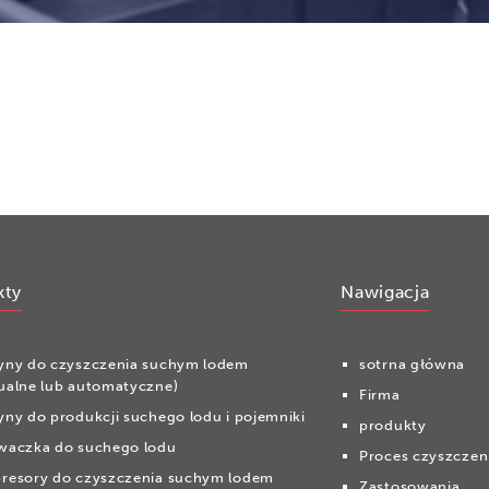
kty
Nawigacja
yny do czyszczenia suchym lodem
sotrna główna
ualne lub automatyczne)
Firma
ny do produkcji suchego lodu i pojemniki
produkty
waczka do suchego lodu
Proces czyszczen
resory do czyszczenia suchym lodem
Zastosowania