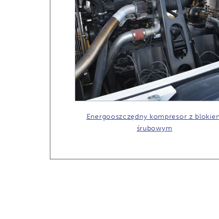
Energooszczędny kompresor z blokie
śrubowym