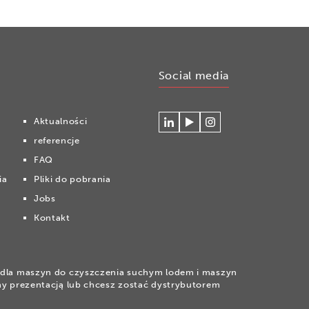
Social media
Aktualności
Connecteer
Watch
Volg
referencje
met
our
ons
Cryonomic
videos
op
FAQ
op
on
Instagram
ia
Pliki do pobrania
Linkedin
the
Cryonomic
Jobs
Youtube
Kontakt
channel
la maszyn do czyszczenia suchym lodem i maszyn
wany prezentacją lub chcesz zostać dystrybutorem