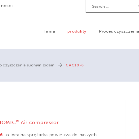
Search
lności
Firma
produkty
Proces czyszczeni
o czyszczenia suchym lodem
CAC10-6
®
NOMIC
Air compressor
-6
to idealna sprężarka powietrza do naszych