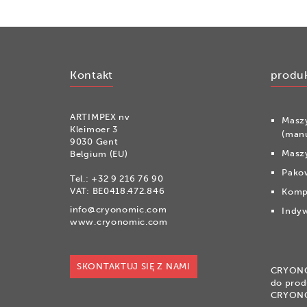
Kontakt
produ
ARTIMPEX nv
Masz
Kleimoer 3
(man
9030 Gent
Maszy
Belgium (EU)
Pako
Tel.:
+32 9 216 76 90
VAT: BE0418.472.846
Komp
info@cryonomic.com
Indyw
www.cryonomic.com
SKONTAKTUJ SIĘ Z NAMI
CRYONOM
do prod
CRYON