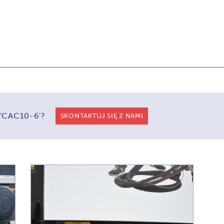
 'CAC10-6'?
SKONTAKTUJ SIĘ Z NAMI