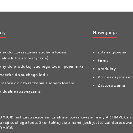
kty
Nawigacja
yny do czyszczenia suchym lodem
sotrna główna
ualne lub automatyczne)
Firma
ny do produkcji suchego lodu i pojemniki
produkty
waczka do suchego lodu
Proces czyszczen
resory do czyszczenia suchym lodem
Zastosowania
idualne rozwiązania
IC® jest zastrzeżonym znakiem towarowym firmy ARTIMPEX nv d
ukcji suchego lodu. Skontaktuj się z nami, jeśli jesteś zaintereso
OMIC®.