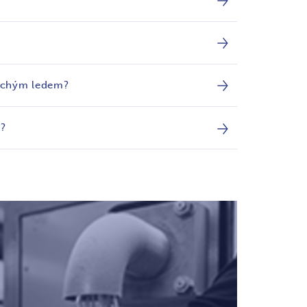
suchým ledem?
m?