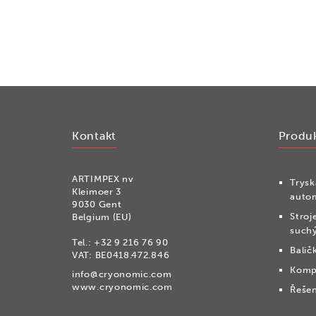
Kontakt
Produ
ARTIMPEX nv
Trysk
Kleimoer 3
auto
9030 Gent
Stroj
Belgium (EU)
suchý
Tel.:
+32 9 216 76 90
Balič
VAT: BE0418.472.846
Komp
info@cryonomic.com
www.cryonomic.com
Řešen