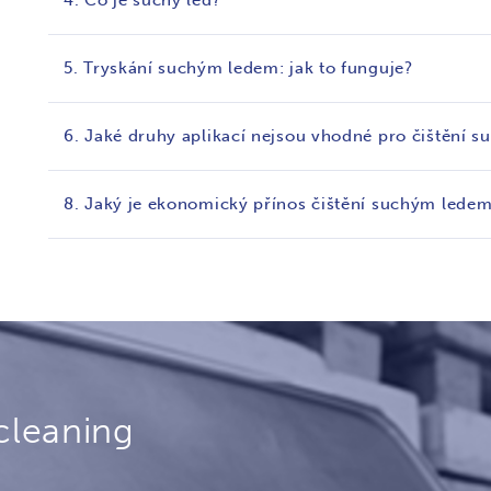
4. Co je suchý led?
5. Tryskání suchým ledem: jak to funguje?
6. Jaké druhy aplikací nejsou vhodné pro čištění 
8. Jaký je ekonomický přínos čištění suchým lede
cleaning