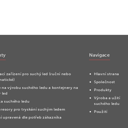
kty
Navigace
ací zařízení pro suchý led (ruční nebo
Hlavní strana
matické)
Společnost
e na výrobu suchého ledu a kontejnery na
Produkty
 led
Výroba a užití
ka suchého ledu
suchého ledu
resory pro tryskání suchým ledem
Použití
í upravená dle potřeb zákazníka