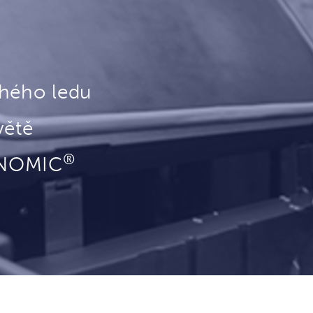
chého ledu
větě
®
ONOMIC