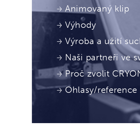
Animovaný klip
Výhody
Výroba a užití su
Naši partneři ve s
Proč zvolit CRY
Ohlasy/reference