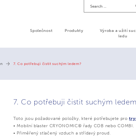
Search
Společnost
Produkty
Výroba a užití su
ledu
on
7. Co potřebuji čistit suchým ledem?
7. Co potřebuji čistit suchým lede
Toto jsou požadované položky, které potřebujete pro
tr
• Mobilní blaster CRYONOMIC® řady COB nebo COMBI.
• Přiměřený stlačený vzduch a střídavý proud.