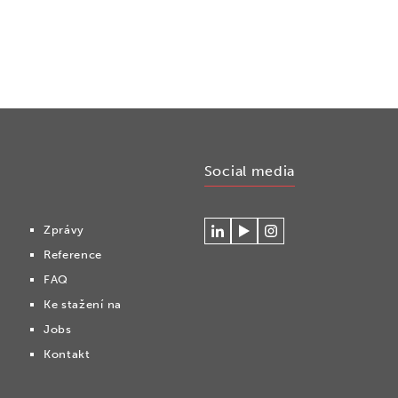
Social media
Zprávy
Connecteer
Watch
Volg
Reference
met
our
ons
Cryonomic
videos
op
FAQ
op
on
Instagram
Ke stažení na
Linkedin
the
Cryonomic
Jobs
Youtube
Kontakt
channel