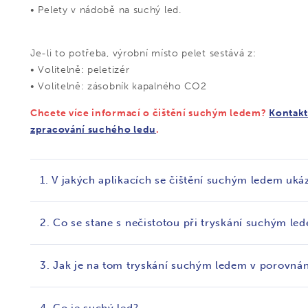
• Pelety v nádobě na suchý led.
Je-li to potřeba, výrobní místo pelet sestává z:
• Volitelně: peletizér
• Volitelně: zásobník kapalného CO2
Chcete více informací o čištění suchým ledem?
Kontakt
zpracování suchého ledu
.
1. V jakých aplikacích se čištění suchým ledem uká
2. Co se stane s nečistotou při tryskání suchým le
3. Jak je na tom tryskání suchým ledem v porovná