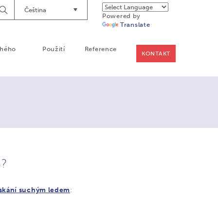
Čeština
Begin
Powered by
Searching
Translate
chého
Použití
Reference
KONTAKT
m?
yskání suchým ledem
: