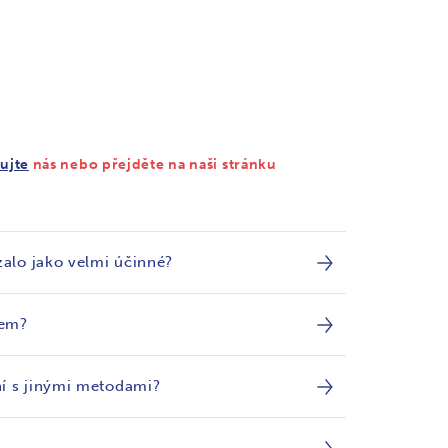
ujte
nás nebo přejděte na naši stránku
zalo jako velmi účinné?
dem?
ní s jinými metodami?