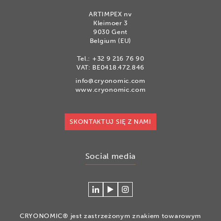
ARTIMPEX nv
Kleimoer 3
9030 Gent
Belgium (EU)
Tel.:
+32 9 216 76 90
VAT: BE0418.472.846
info@cryonomic.com
www.cryonomic.com
SKONTAKTUJ SIĘ Z NAMI
Social media
Connecteer
Watch
Volg
met
our
ons
Cryonomic
videos
op
CRYONOMIC® jest zastrzeżonym znakiem towarowym