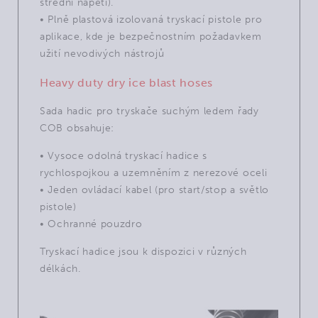
střední napětí).
• Plně plastová izolovaná tryskací pistole pro
aplikace, kde je bezpečnostním požadavkem
užití nevodivých nástrojů
Heavy duty dry ice blast hoses
Sada hadic pro tryskače suchým ledem řady
COB obsahuje:
• Vysoce odolná tryskací hadice s
rychlospojkou a uzemněním z nerezové oceli
• Jeden ovládací kabel (pro start/stop a světlo
pistole)
• Ochranné pouzdro
Tryskací hadice jsou k dispozici v různých
délkách.