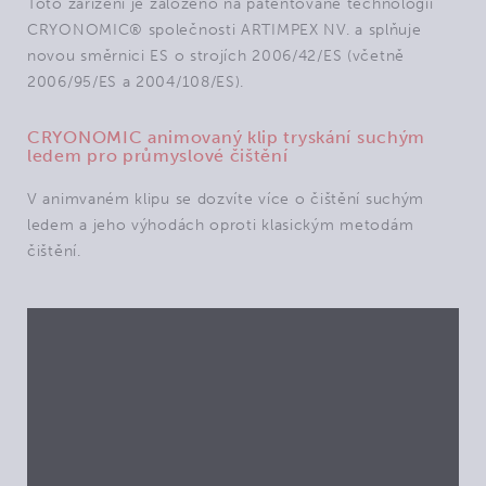
Toto zařízení je založeno na patentované technologii
CRYONOMIC® společnosti ARTIMPEX NV. a splňuje
novou směrnici ES o strojích 2006/42/ES (včetně
2006/95/ES a 2004/108/ES).
CRYONOMIC animovaný klip tryskání suchým
ledem pro průmyslové čištění
V animvaném klipu se dozvíte více o čištění suchým
ledem a jeho výhodách oproti klasickým metodám
čištění.