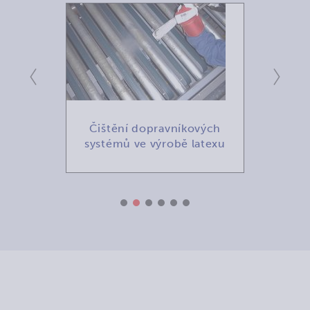
Čištění dopravníkových
Čišt
yslu
systémů ve výrobě latexu