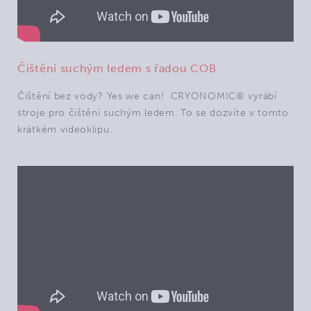
Čištění suchým ledem s řadou COB
Čištění bez vody? Yes we can! CRYONOMIC® vyrábí
stroje pro čištění suchým ledem. To se dozvíte v tomto
krátkém videoklipu.