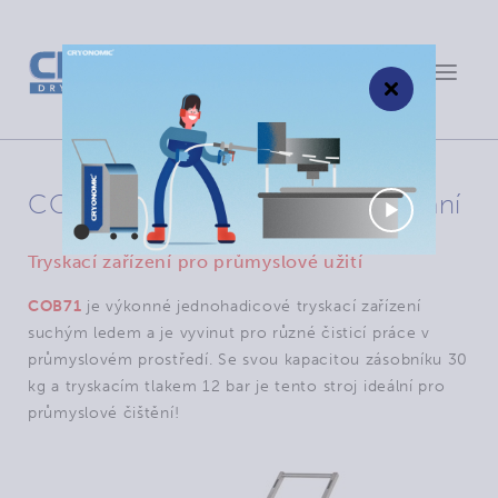
Toggle
×
navigat
COB71: volitelné dálkové ovládání
Tryskací zařízení pro průmyslové užití
COB71
je výkonné jednohadicové tryskací zařízení
suchým ledem a je vyvinut pro různé čisticí práce v
průmyslovém prostředí. Se svou kapacitou zásobníku 30
kg a tryskacím tlakem 12 bar je tento stroj ideální pro
průmyslové čištění!