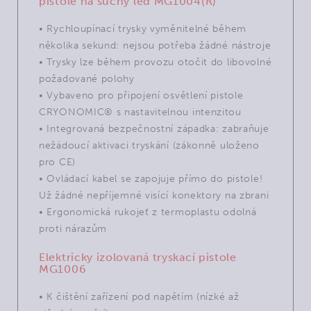
pistole na suchý led MG1004(R)
• Rychloupínací trysky vyměnitelné během
několika sekund: nejsou potřeba žádné nástroje
• Trysky lze během provozu otočit do libovolné
požadované polohy
• Vybaveno pro připojení osvětlení pistole
CRYONOMIC® s nastavitelnou intenzitou
• Integrovaná bezpečnostní západka: zabraňuje
nežádoucí aktivaci tryskání (zákonně uloženo
pro CE)
• Ovládací kabel se zapojuje přímo do pistole!
Už žádné nepříjemné visící konektory na zbrani
• Ergonomická rukojeť z termoplastu odolná
proti nárazům
Elektricky izolovaná tryskací pistole
MG1006
• K čištění zařízení pod napětím (nízké až