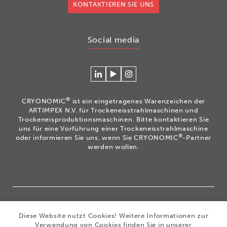
KONTAKTIEREN SIE UNS
Social media
Verlinken
Betrachten
Volg
Sie
Sie
ons
sich
unsere
op
®
CRYONOMIC
ist ein eingetragenes Warenzeichen der
mit
Videos
Instagram
ARTIMPEX N.V. für Trockeneisstrahlmaschinen und
Cryonomic
auf
Trockeneisproduktionsmaschinen. Bitte kontaktieren Sie
uns für eine Vorführung einer Trockeneisstrahlmaschine
auf
unserem
®
oder informieren Sie uns, wenn Sie CRYONOMIC
-Partner
Linkedin
Cryonomic
werden wollen.
YouTube-
Kanal
®
Copyright 2026
|
CRYONOMIC
ist ein eingetragenes
Diese Website nutzt Cookies! Weitere Informationen zur
Warenzeichen der ARTIMPEX nv
|
Datenschutz
|
Verwendung von Cookies finden Sie in unserer