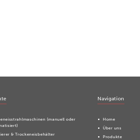
kte
Navigation
ken­eis­strahl­ma­schi­nen (manuell oder
Home
atisiert)
Über uns
tierer & Trockeneisbehälter
Produkte