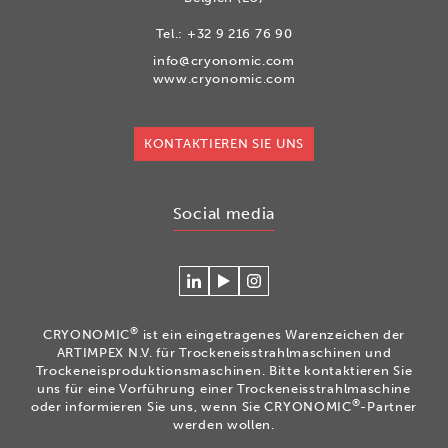
Tel.:
+32 9 216 76 90
info@cryonomic.com
www.cryonomic.com
KONTAKTIEREN SIE UNS
Social media
Verlinken
Betrachten
Volg
Sie
Sie
ons
sich
unsere
op
®
CRYONOMIC
ist ein eingetragenes Warenzeichen der
mit
Videos
Instagram
ARTIMPEX N.V. für Trockeneisstrahlmaschinen und
Cryonomic
auf
Trockeneisproduktionsmaschinen. Bitte kontaktieren Sie
uns für eine Vorführung einer Trockeneisstrahlmaschine
auf
unserem
®
oder informieren Sie uns, wenn Sie CRYONOMIC
-Partner
Linkedin
Cryonomic
werden wollen.
YouTube-