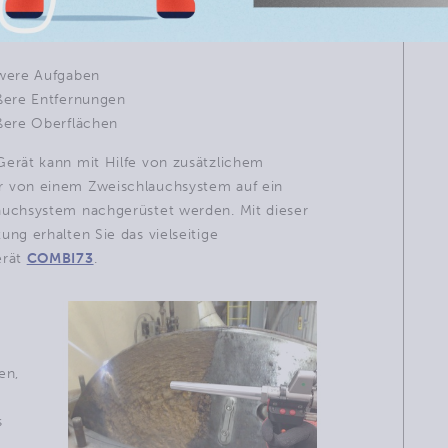
MBI72
ist eine Trockeneisstrahlmaschine, die
elt wurde für:
ere Aufgaben
ere Entfernungen
ere Oberflächen
Gerät kann mit Hilfe von zusätzlichem
 von einem Zweischlauchsystem auf ein
auchsystem nachgerüstet werden. Mit dieser
ung erhalten Sie das vielseitige
erät
COMBI73
.
en,
s