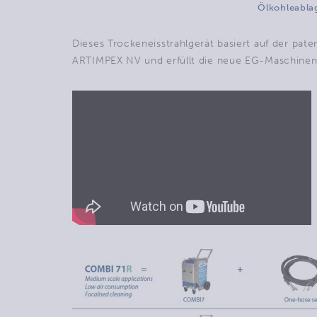
Ölkohleabla
Dieses Trockeneisstrahlgerät basiert auf der p
ARTIMPEX NV und erfüllt die neue EG-Maschinenr