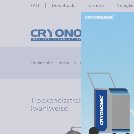
FAQ
Downloads
Karriere
Neuigke
Sie sind hier:
Home
Produkte
Tro­cken­eis­st
Trockeneisstrahlgerät COMBI7
(wahlweise)
Strapa