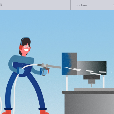
Suchen
it
Über uns
Produkte
Trockeneis-Prozess
A
Troc
rahl­ma­schi­nen (manuell oder automatisiert)
Trockeneisstrahlgerät C
2: mit Fernbedienung
zierfähige Trockeneisstrahlmaschine