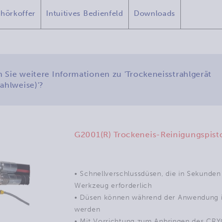
hörkoffer
Intuitives Bedienfeld
Downloads
 Sie weitere Informationen zu 'Trockeneisstrahlgerät
hlweise)'?
G2001(R) Trockeneis-Reinigungspist
• Schnellverschlussdüsen, die in Sekunde
Werkzeug erforderlich
• Düsen können während der Anwendung i
werden
•
Mit Vorrichtung zum Anbringen des C