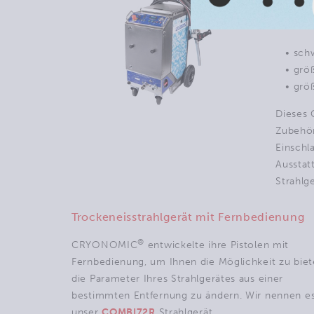
Die
CO
entwick
• schw
• größ
• größ
Dieses 
Zubehör
Einschl
Ausstatt
Strahlg
Trockeneisstrahlgerät mit Fernbedienung
®
CRYONOMIC
entwickelte ihre Pistolen mit
Fernbedienung, um Ihnen die Möglichkeit zu biet
die Parameter Ihres Strahlgerätes aus einer
bestimmten Entfernung zu ändern. Wir nennen e
unser
COMBI72R
Strahlgerät.