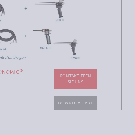
®
RYONOMIC
KONTAKTIEREN
SIE UNS
DOWNLOAD PDF