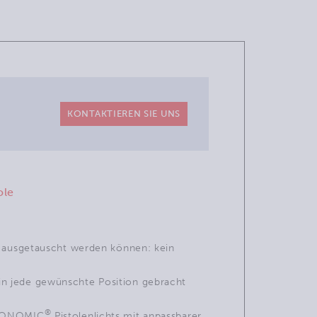
KONTAKTIEREN SIE UNS
ole
n ausgetauscht werden können: kein
n jede gewünschte Position gebracht
®
RYONOMIC
Pistolenlichts mit anpassbarer