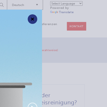
Deutsch
Suche
Powered by
starten
Translate
×
nwendungen
Referenzen
KONTAKT
keneisstrahlen
OMBI72: mit Fernbedienung (wahlweise)
Vorteile der
Trockeneisreinigung?