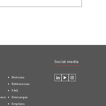
Social media
Noticias
Conéctese
Mire
Volg
Referencias
con
nuestros
ons
Cryonomic
videos
op
FAQ
en
en
Instagram
seco
Descargas
Linkedin
el
canal
Empleos