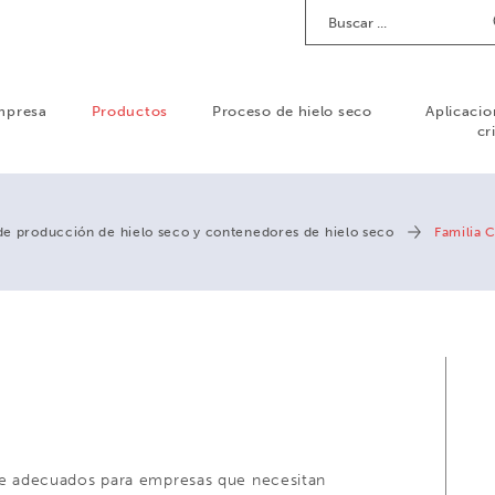
Buscar
mpresa
Productos
Proceso de hielo seco
Aplicacio
cr
de producción de hielo seco y contenedores de hielo seco
Familia 
e adecuados para empresas que necesitan