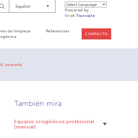
Español
Empieze
Powered by
a
Translate
buscar
nes de limpieza
Referencias
CONTACTO
iogénica
CIC pequeña
También mira
Equipos criogénicos profesional
(manual)