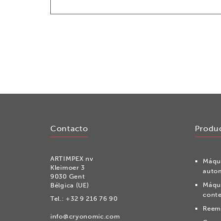
Contacto
Produ
ARTIMPEX nv
Máqui
Kleimoer 3
auto
9030 Gent
Máqui
Bélgica (UE)
conte
Tel.:
+32 9 216 76 90
Reemp
info@cryonomic.com