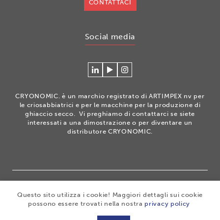
CONTATTACI
Social media
Connecteer
Watch
Volg
met
our
ons
Cryonomic
videos
op
CRYONOMIC. è un marchio registrato di ARTIMPEX nv per
op
on
Instagram
le criosabbiatrici e per le macchine per la produzione di
Linkedin
the
ghiaccio secco. Vi preghiamo di contattarci se siete
interessati a una dimostrazione o per diventare un
Cryonomic
distributore CRYONOMIC.
Youtube
channel
®
Copyright 2026
|
CRYONOMIC
is a registered trademark
Questo sito utilizza i cookie! Maggiori dettagli sui cookie
of ARTIMPEX nv
|
Privacy
|
Disclaimer
|
Cookies
|
possono essere trovati nella nostra
privacy policy
Sitemap
|
General sales conditions