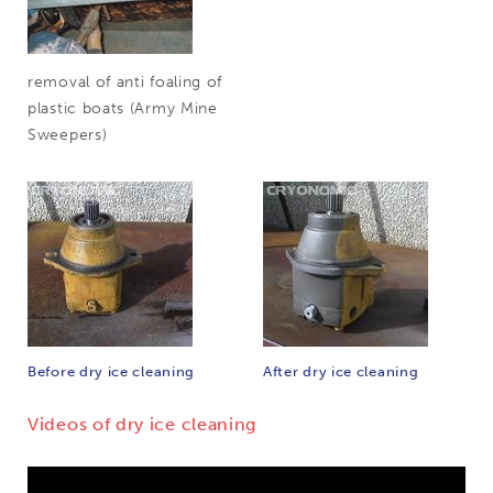
removal of anti foaling of
plastic boats (Army Mine
Sweepers)
Before dry ice cleaning
After dry ice cleaning
Videos of dry ice cleaning