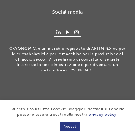
Social media
Connecteer
Watch
Volg
met
our
ons
Cryonomic
videos
op
CRYONOMIC. è un marchio registrato di ARTIMPEX nv per
op
on
Instagram
le criosabbiatrici e per le macchine per la produzione di
Linkedin
the
ghiaccio secco. Vi preghiamo di contattarci se siete
interessati a una dimostrazione o per diventare un
Cryonomic
distributore CRYONOMIC.
Youtube
channel
®
Copyright 2026
|
CRYONOMIC
is a registered trademark
Questo sito utilizza i cookie! Maggiori dettagli sui cookie
of ARTIMPEX nv
|
Privacy
|
Disclaimer
|
Cookies
|
possono essere trovati nella nostra
privacy policy
Sitemap
|
General sales conditions
Accept