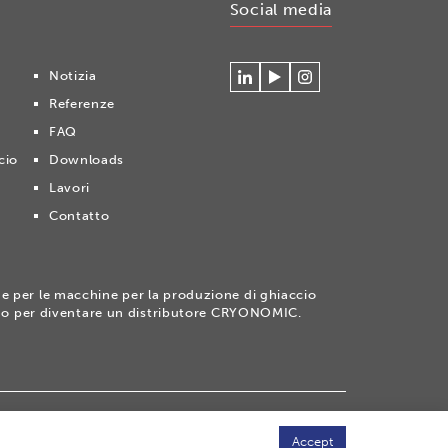
Social media
Notizia
Connecteer
Watch
Volg
Referenze
met
our
ons
Cryonomic
videos
op
FAQ
op
on
Instagram
cio
Downloads
Linkedin
the
Cryonomic
Lavori
Youtube
Contatto
channel
e per le macchine per la produzione di ghiaccio
ne o per diventare un distributore CRYONOMIC.
temap
Accept