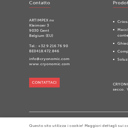
Contatto
Prodot
ARTIMPEX nv
Crios
Kleimoer 3
Macch
9030 Gent
conte
Belgium (EU)
Ghiac
Tel.:
+32 9 216 76 90
BE0418.472.846
Compr
info@cryonomic.com
Soluz
www.cryonomic.com
CONTATTACI
CRYONOM
secco. 
®
Copyright 2026
|
CRYONOMIC
is a registered t
Questo sito utilizza i cookie! Maggiori dettagli sui 
|
General sales conditions