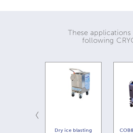
These applications
following CR
: controllo
Dry ice blasting
COB8