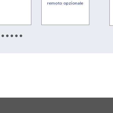
remoto opzionale
cr
a