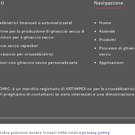
ti
Navigazione
abbiatrici (manuali o automatizzate)
Home
ine per la produzione di ghiaccio secco &
Azienda
nitori per il ghiaccio secco
Prodotti
cio secco repacker
Processo di ghiac
essore per criosabbiatrici
secco
ioni con ghiaccio secco personalizzate
Applicazioni
IC. è un marchio registrato di ARTIMPEX nv per le criosabbiatrici 
Vi preghiamo di contattarci se siete interessati a una dimostrazio
rademark of ARTIMPEX nv
|
Privacy
|
Disclaimer
|
Cookies
|
Si
cookie possono essere trovati nella nostra
privacy policy