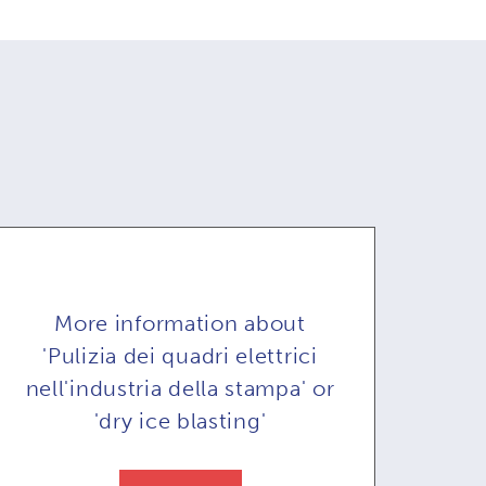
More information about
'Pulizia dei quadri elettrici
nell'industria della stampa' or
'dry ice blasting'
OB71A per la
COMBI71: controllo
COM