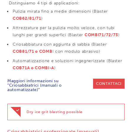
Distinguiamo 4 tipi di applicazioni:
Pulizia mirata fino a medie dimensioni (Blaster
COB62/81/71
)
Attrezzature per la pulizia molto veloce, con tubi
lunghi per grandi superfici (Blaster
COMBI71/72/73
)
Criosabbiatura con aggiunta di sabbia (Blaster
COB81/71 o COMB
I con modulo abrasivo)
Automatizzazione e soluzioni ingegnerizzate (Blaster
COB71A o COMBI-A
)
Maggiori informazioni su
CONTATTACI
"Criosabbiatrici (manuali o
automatizzate)"
Dry ice grit blasting possible
Criosabbiatrici professionale (manuali)