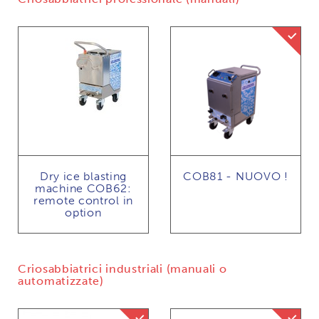
Dry ice
Dry ice blasting
COB81 - NUOVO !
machine COB62:
remote control in
option
Criosabbiatrici industriali (manuali o
automatizzate)
Dry ice gritblasting mogelijk
Dry ice