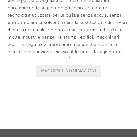
per la pulizia con ghiaccio secco! La sabbiatura
criogenica o lavaggio con ghiaccio secco è una
tecnologia utilizzata per la pulizia senza acqua, senza
prodotti chimici/solventi o per la sostituzione del lavoro
di pulizia manuale. Le criosabbiatrici sono utilizzate in
molte industrie per pulire stampi, edifici, macchinari,
ecc... Di seguito vi riportiamo una panoramica delle
industrie in cui viene spesso utilizzato il lavaggio con
ghiaccio secco e alcune applicazioni di pulizia.
Diverse industrie in cui viene utilizzata la pulizia
TOON / VERBERG VOLLEDIGE TE
criogenica:
Pulizia con ghiaccio secco nell'industria
automobilistica
Pulizia con ghiaccio secco nell'aeronautica
Pulizia con ghiaccio secco nel settore ferroviario
Pulizia con ghiaccio secco nell'industria nautica
Pulizia con ghiaccio secco nel settore della