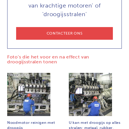
van krachtige motoren' of
'droogijsstralen'
CONTACTEER ONS
Foto's die het voor en na effect van
droogijsstralen tonen
Noodmotor reinigen met
U kan met droogijs op alles
droogijs
stralen: metaal, rubber,