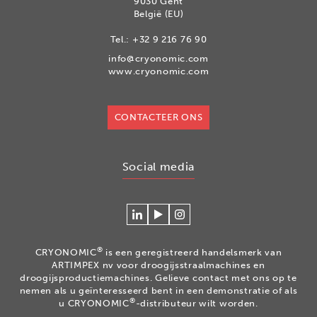
9030 Gent
België (EU)
Tel.:
+32 9 216 76 90
info@cryonomic.com
www.cryonomic.com
CONTACTEER ONS
Social media
Connecteer
Watch
Volg
met
our
ons
Cryonomic
videos
op
®
CRYONOMIC
is een geregistreerd handelsmerk van
op
on
Instagram
ARTIMPEX nv voor droogijsstraalmachines en
Linkedin
the
droogijsproductiemachines. Gelieve contact met ons op te
nemen als u geïnteresseerd bent in een demonstratie of als
Cryonomic
®
u CRYONOMIC
-distributeur wilt worden.
Youtube