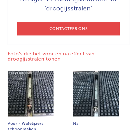
'droogijsstralen'
CONTACTEER ONS
Foto's die het voor en na effect van
droogijsstralen tonen
Vóór - Wafelijzers
Na
schoonmaken