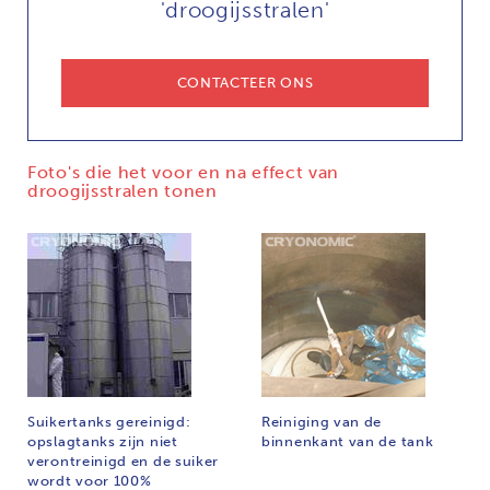
'droogijsstralen'
CONTACTEER ONS
Foto's die het voor en na effect van
droogijsstralen tonen
Suikertanks gereinigd:
Reiniging van de
opslagtanks zijn niet
binnenkant van de tank
verontreinigd en de suiker
wordt voor 100%