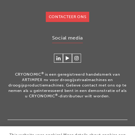
CONTACTEER ONS
Social media
Connecteer
Watch
Volg
met
our
ons
Cryonomic
videos
op
®
CRYONOMIC
is een geregistreerd handelsmerk van
op
on
Instagram
ARTIMPEX nv voor droogijsstraalmachines en
Linkedin
the
droogijsproductiemachines. Gelieve contact met ons op te
nemen als u geïnteresseerd bent in een demonstratie of als
Cryonomic
®
u CRYONOMIC
-distributeur wilt worden.
Youtube
channel
®
Copyright 2026
|
CRYONOMIC
is een geregistreerd
This website uses cookies! More details about cookies can