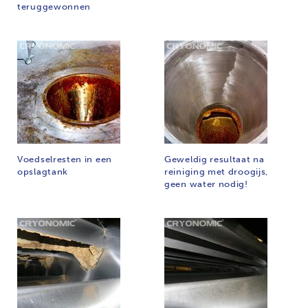
teruggewonnen
Voedselresten in een
Geweldig resultaat na
opslagtank
reiniging met droogijs,
geen water nodig!