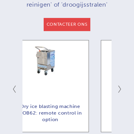
reinigen' of 'droogijsstralen'
CONTACTEER ONS
achine
COB81 - NIEUW !
CO
rol in