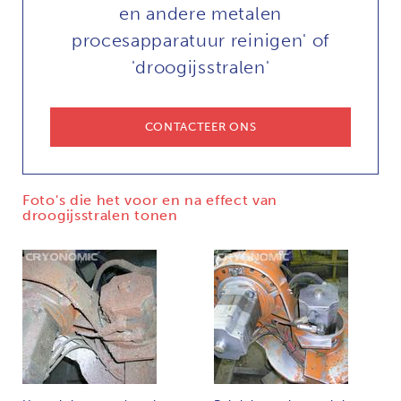
en andere metalen
procesapparatuur reinigen' of
'droogijsstralen'
CONTACTEER ONS
Foto's die het voor en na effect van
droogijsstralen tonen