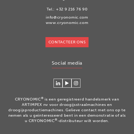
Tel.:
+32 9 216 76 90
info@cryonomic.com
www.cryonomic.com
CONTACTEER ONS
Social media
Connecteer
Watch
Volg
met
our
ons
Cryonomic
videos
op
®
CRYONOMIC
is een geregistreerd handelsmerk van
op
on
Instagram
ARTIMPEX nv voor droogijsstraalmachines en
Linkedin
the
droogijsproductiemachines. Gelieve contact met ons op te
nemen als u geïnteresseerd bent in een demonstratie of als
Cryonomic
®
u CRYONOMIC
-distributeur wilt worden.
Youtube
channel