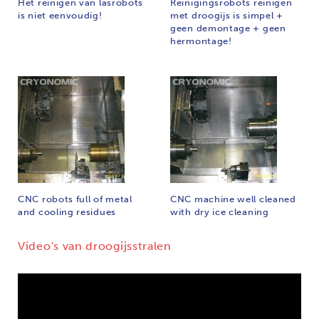
Het reinigen van lasrobots
Reinigingsrobots reinigen
is niet eenvoudig!
met droogijs is simpel +
geen demontage + geen
hermontage!
CNC robots full of metal
CNC machine well cleaned
and cooling residues
with dry ice cleaning
Video's van droogijsstralen