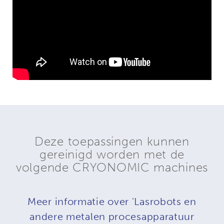
Deze toepassingen kunnen
gereinigd worden met de
volgende CRYONOMIC machines
Meer informatie over 'Lasrobots en
andere metalen procesapparatuur