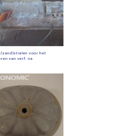
s(zand)stralen voor het
eren van verf: na