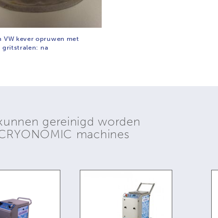
n VW kever opruwen met
 gritstralen: na
kunnen gereinigd worden
e CRYONOMIC machines