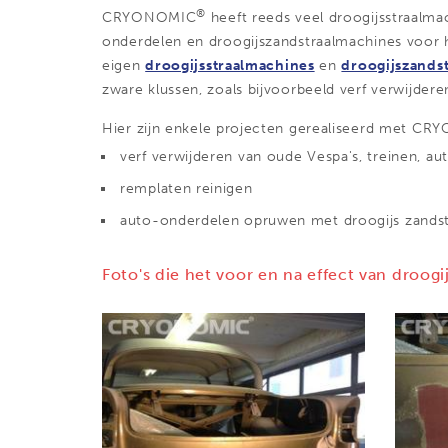
®
CRYONOMIC
heeft reeds veel droogijsstraalma
onderdelen en droogijszandstraalmachines voor h
eigen
droogijsstraalmachines
en
droogijszands
zware klussen, zoals bijvoorbeeld verf verwijdere
Hier zijn enkele projecten gerealiseerd met C
verf verwijderen van oude Vespa's, treinen, aut
remplaten reinigen
auto-onderdelen opruwen met droogijs zandst
Foto's die het voor en na effect van droogi