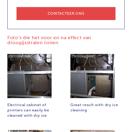
CONTACTEER ONS
Foto's die het voor en na effect van
droogijsstralen tonen
Electrical cabinet of
Great result with dry ice
printers can easily be
cleaning
cleaned with dry ice