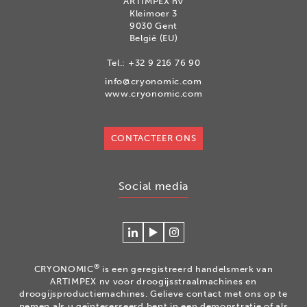
ARTIMPEX nv
Kleimoer 3
9030 Gent
België (EU)
Tel.:
+32 9 216 76 90
info@cryonomic.com
www.cryonomic.com
CONTACTEER ONS
Social media
Connecteer
Watch
Volg
met
our
ons
Cryonomic
videos
op
®
CRYONOMIC
is een geregistreerd handelsmerk van
op
on
Instagram
ARTIMPEX nv voor droogijsstraalmachines en
Linkedin
the
droogijsproductiemachines. Gelieve contact met ons op te
nemen als u geïnteresseerd bent in een demonstratie of als
Cryonomic