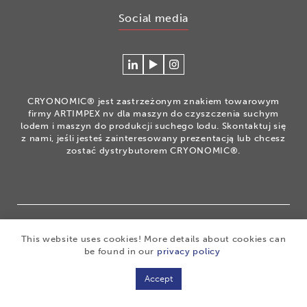
Social media
Connecteer
Watch
Volg
met
our
ons
Cryonomic
videos
op
CRYONOMIC® jest zastrzeżonym znakiem towarowym
op
on
Instagram
firmy ARTIMPEX nv dla maszyn do czyszczenia suchym
Linkedin
the
lodem i maszyn do produkcji suchego lodu. Skontaktuj się
z nami, jeśli jesteś zainteresowany prezentacją lub chcesz
Cryonomic
zostać dystrybutorem CRYONOMIC®.
Youtube
channel
®
Copyright 2026
|
CRYONOMIC
is a registered trademark
This website uses cookies! More details about cookies can
of ARTIMPEX nv
|
Privacy
|
Disclaimer
|
Cookies
|
be found in our
privacy policy
Sitemap
|
General sales conditions
Accept