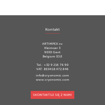
Kontakt
ARTIMPEX nv
Kleimoer 3
9030 Gent
Belgium (EU)
Tel.:
+32 9 216 76 90
VAT: BE0418.472.846
info@cryonomic.com
www.cryonomic.com
SKONTAKTUJ SIĘ Z NAMI