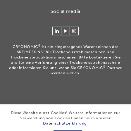
Social media
Verlinken
Betrachten
Volg
Sie
Sie
ons
sich
unsere
op
®
CRYONOMIC
ist ein eingetragenes Warenzeichen der
mit
Videos
Instagram
ARTIMPEX N.V. für Trockeneisstrahlmaschinen und
Cryonomic
auf
Trockeneisproduktionsmaschinen. Bitte kontaktieren Sie
uns für eine Vorführung einer Trockeneisstrahlmaschine
auf
unserem
®
oder informieren Sie uns, wenn Sie CRYONOMIC
-Partner
Linkedin
Cryonomic
werden wollen.
YouTube-
Kanal
®
Copyright 2026
|
CRYONOMIC
ist ein eingetragenes
Diese Website nutzt Cookies! Weitere Informationen zur
Warenzeichen der ARTIMPEX nv
|
Datenschutz
|
Verwendung von Cookies finden Sie in unserer
Haftungsausschluss
|
Cookies
|
Sitemap
|
Allgemeine
Datenschutzerklärung
Geschäftsbedingungen