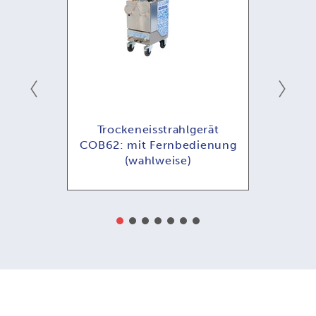
ät
Trockeneisstrahlgerät
T
COB62: mit Fernbedienung
COB
eise)
(wahlweise)