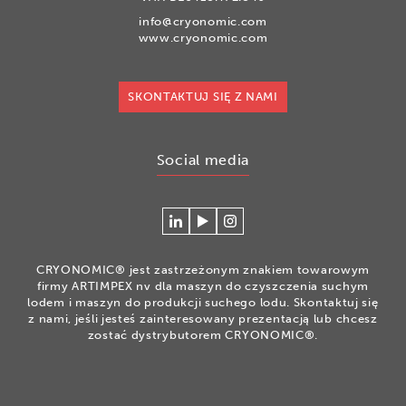
info@cryonomic.com
www.cryonomic.com
SKONTAKTUJ SIĘ Z NAMI
Social media
Connecteer
Watch
Volg
met
our
ons
Cryonomic
videos
op
CRYONOMIC® jest zastrzeżonym znakiem towarowym
op
on
Instagram
firmy ARTIMPEX nv dla maszyn do czyszczenia suchym
Linkedin
the
lodem i maszyn do produkcji suchego lodu. Skontaktuj się
z nami, jeśli jesteś zainteresowany prezentacją lub chcesz
Cryonomic
zostać dystrybutorem CRYONOMIC®.
Youtube
channel