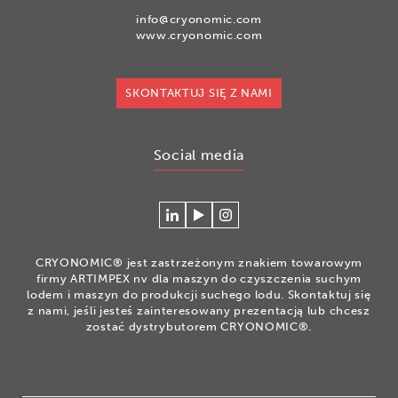
info@cryonomic.com
www.cryonomic.com
SKONTAKTUJ SIĘ Z NAMI
Social media
Connecteer
Watch
Volg
met
our
ons
Cryonomic
videos
op
CRYONOMIC® jest zastrzeżonym znakiem towarowym
op
on
Instagram
firmy ARTIMPEX nv dla maszyn do czyszczenia suchym
Linkedin
the
lodem i maszyn do produkcji suchego lodu. Skontaktuj się
z nami, jeśli jesteś zainteresowany prezentacją lub chcesz
Cryonomic
zostać dystrybutorem CRYONOMIC®.
Youtube
channel